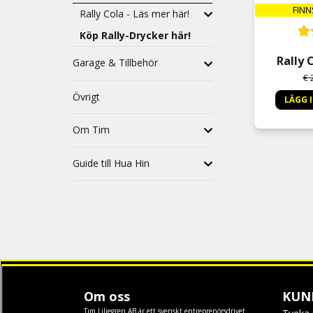
FINN
Rally Cola - Läs mer här!
Köp Rally-Drycker här!
Rally 
Garage & Tillbehör
€ 
Övrigt
LÄGG 
Om Tim
Guide till Hua Hin
Om oss
KUN
Tim Liljegren AB är ett svenskt entreprenörsdrivet