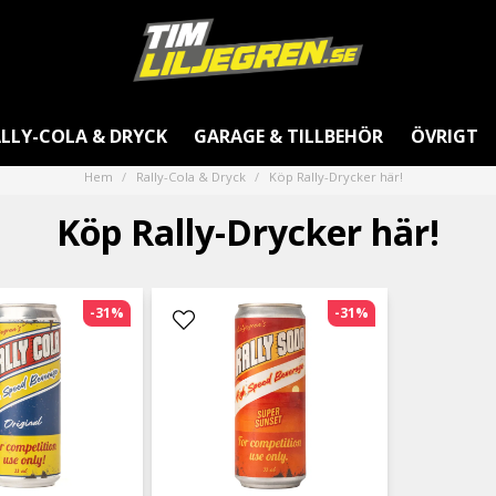
LLY-COLA & DRYCK
GARAGE & TILLBEHÖR
ÖVRIGT
Hem
Rally-Cola & Dryck
Köp Rally-Drycker här!
Köp Rally-Drycker här!
-31%
-31%