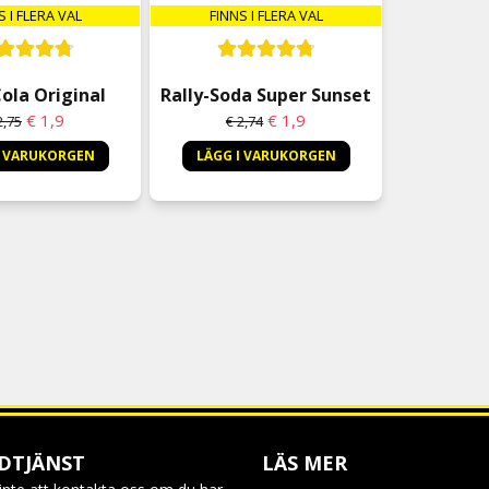
S I FLERA VAL
FINNS I FLERA VAL
Cola Original
Rally-Soda Super Sunset
€ 1,9
€ 1,9
2,75
€ 2,74
I VARUKORGEN
LÄGG I VARUKORGEN
DTJÄNST
LÄS MER