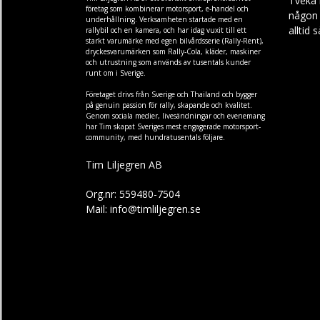
Tveka 
företag som kombinerar motorsport, e-handel och
någon f
underhållning. Verksamheten startade med en
alltid 
rallybil och en kamera, och har idag vuxit till ett
starkt varumärke med egen
bilvårdsserie (Rally-Rent)
,
dryckesvarumärken som
Rally-Cola
,
kläder
,
maskiner
och
utrustning
som används av tusentals kunder
runt om i Sverige.
Företaget drivs från Sverige och Thailand och bygger
på genuin passion för rally, skapande och kvalitet.
Genom sociala medier, livesändningar och evenemang
har Tim skapat Sveriges mest engagerade motorsport-
community, med hundratusentals följare.
Tim Liljegren AB
Org.nr: 559480-7504
Mail: info@timliljegren.se