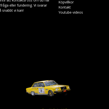
inte att kontakta oss om du har
Köpvillkor
råga eller fundering. Vi svarar
Kontakt
så snabbt vi kan!
Youtube-videos