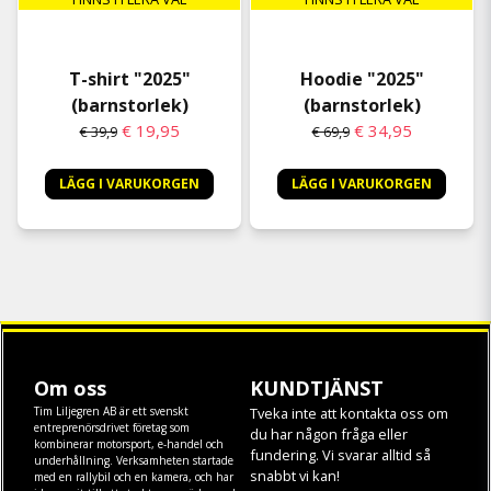
T-shirt "2025"
Hoodie "2025"
(barnstorlek)
(barnstorlek)
€ 19,95
€ 34,95
€ 39,9
€ 69,9
LÄGG I VARUKORGEN
LÄGG I VARUKORGEN
Om oss
KUNDTJÄNST
Tim Liljegren AB är ett svenskt
Tveka inte att kontakta oss om
entreprenörsdrivet företag som
du har någon fråga eller
kombinerar motorsport, e-handel och
fundering. Vi svarar alltid så
underhållning. Verksamheten startade
snabbt vi kan!
med en rallybil och en kamera, och har