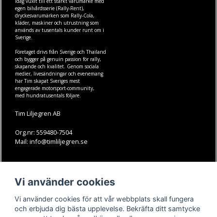
idag vuxit till ett starkt varumärke med
egen
bilvårdsserie (Rally-Rent)
,
dryckesvarumärken som
Rally-Cola
,
kläder
,
maskiner
och
utrustning
som
används av tusentals kunder runt om i
Sverige.
Företaget drivs från Sverige och Thailand
och bygger på genuin passion för rally,
skapande och kvalitet. Genom sociala
medier, livesändningar och evenemang
har Tim skapat Sveriges mest
engagerade motorsport-community,
med hundratusentals följare.
Tim Liljegren AB
Org.nr: 559480-7504
Mail: info@timliljegren.se
LÄS MER
FÖLJ OSS
Vi använder cookies
Facebook
Köpvillkor
Kontakt
Instagram
Vi använder cookies för att vår webbplats skall fungera
Youtube-videos
Youtube
och erbjuda dig bästa upplevelse. Bekräfta ditt samtycke