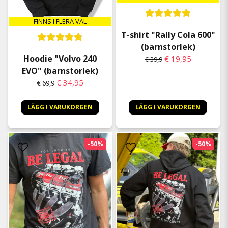
FINNS I FLERA VAL
T-shirt "Rally Cola 600"
(barnstorlek)
Hoodie "Volvo 240
€ 19,95
€ 39,9
EVO" (barnstorlek)
€ 34,95
€ 69,9
LÄGG I VARUKORGEN
LÄGG I VARUKORGEN
-50%
-50%