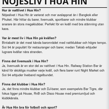
NÖJESLIV I HUA HIN
Hur är nattlivet i Hua Hin?
Nöjeslivet i Hua Hin är varierat och mer avslappnat än i Bangkok eller
Phuket. Här hittar du barer, livemusik, sportbarer och mindre klubbar
snarare än stora megaklubbar. Perfekt för en kväll med bra stämning utan
kaos.
Var är mest liv i Hua Hin på kvällen?
Bintabaht är det mest kända barområdet med nattklubbar och högre tempo.
Soi 94 är populärt för restauranger och barer, medan Takiab erbjuder
lugnare kvällar nära stranden.
Finns det livemusik i Hua Hin?
Ja, livemusik är en stor del av nattlivet i Hua Hin. Railway Station Bar är
känd för skickliga musiker varje kväll, och flera barer runt Night Market och
Soi 94 erbjuder liveband regelbundet.
Finns det klubbar i Hua Hin?
Ja, det finns mindre klubbar och DJ-barer, som exempelvis Bar Tigre, där
fokus ligger på House, RnB och Disco House med premiumljud och
klubbkänsla.
Är Hua Hin bra för fotboll och sport?