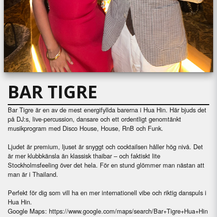
BAR TIGRE
Bar Tigre är en av de mest energifyllda barerna i Hua Hin. Här bjuds det
på DJ:s, live-percussion, dansare och ett ordentligt genomtänkt
musikprogram med Disco House, House, RnB och Funk.
Ljudet är premium, ljuset är snyggt och cocktailsen håller hög nivå. Det
är mer klubbkänsla än klassisk thaibar – och faktiskt lite
Stockholmsfeeling över det hela. För en stund glömmer man nästan att
man är i Thailand.
Perfekt för dig som vill ha en mer internationell vibe och riktig danspuls i
Hua Hin.
Google Maps:
https://www.google.com/maps/search/Bar+Tigre+Hua+Hin