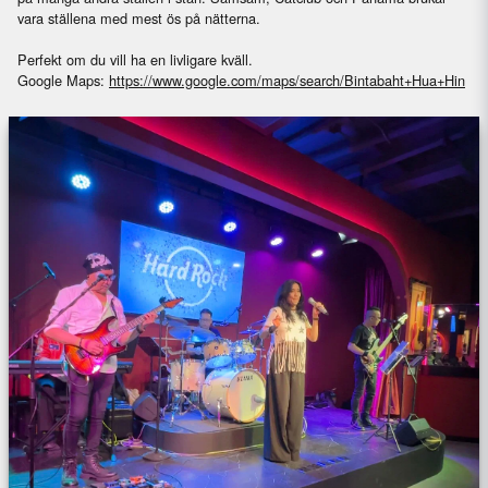
vara ställena med mest ös på nätterna.
Perfekt om du vill ha en livligare kväll.
Google Maps:
https://www.google.com/maps/search/Bintabaht+Hua+Hin