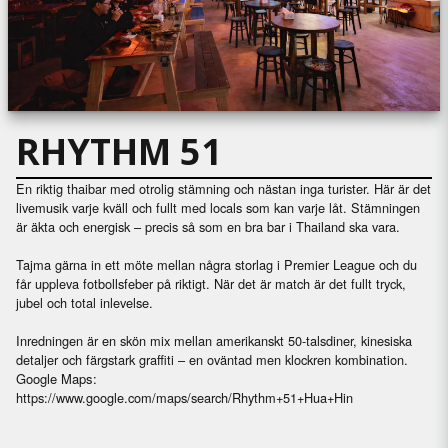
RHYTHM 51
En riktig thaibar med otrolig stämning och nästan inga turister. Här är det
livemusik varje kväll och fullt med locals som kan varje låt. Stämningen
är äkta och energisk – precis så som en bra bar i Thailand ska vara.
Tajma gärna in ett möte mellan några storlag i Premier League och du
får uppleva fotbollsfeber på riktigt. När det är match är det fullt tryck,
jubel och total inlevelse.
Inredningen är en skön mix mellan amerikanskt 50-talsdiner, kinesiska
detaljer och färgstark graffiti – en oväntad men klockren kombination.
Google Maps:
https://www.google.com/maps/search/Rhythm+51+Hua+Hin