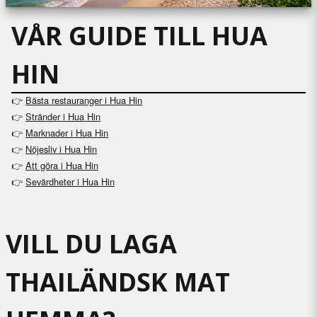
VÅR GUIDE TILL HUA
HIN
👉
Bästa restauranger i Hua Hin
👉
Stränder i Hua Hin
👉
Marknader i Hua Hin
👉
Nöjesliv i Hua Hin
👉
Att göra i Hua Hin
Sevärdheter i Hua Hin
👉
VILL DU LAGA
THAILÄNDSK MAT