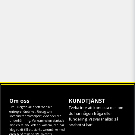
Om oss
KUNDTJÄNST
Tim Liljegren AB är ett svenskt
Tveka inte att kontakta oss om
entreprenörsdrivet företag som
du har någon fråga eller
kombinerar motorsport, e-handel och
fundering. Vi svarar alltid så
underhållning. Verksamheten startade
snabbt vi kan!
med en rallybil och en kamera, och har
idag vuxit till ett starkt varumärke med
egen
bilvårdsserie (Rally-Rent)
,