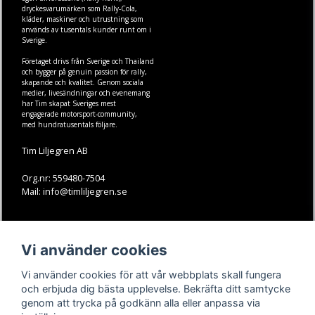
dryckesvarumärken som
Rally-Cola
,
kläder
,
maskiner
och
utrustning
som
används av tusentals kunder runt om i
Sverige.
Företaget drivs från Sverige och Thailand
och bygger på genuin passion för rally,
skapande och kvalitet. Genom sociala
medier, livesändningar och evenemang
har Tim skapat Sveriges mest
engagerade motorsport-community,
med hundratusentals följare.
Tim Liljegren AB
Org.nr: 559480-7504
Mail: info@timliljegren.se
LÄS MER
FÖLJ OSS
Vi använder cookies
Facebook
Köpvillkor
Kontakt
Instagram
Vi använder cookies för att vår webbplats skall fungera
Youtube-videos
Youtube
och erbjuda dig bästa upplevelse. Bekräfta ditt samtycke
genom att trycka på godkänn alla eller anpassa via
TikTok