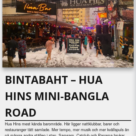
BINTABAHT – HUA
HINS MINI-BANGLA
ROAD
Hua Hins mest kända barområde. Här ligger nattklubbar, barer och
restauranger tätt samlade. Mer tempo, mer musik och mer kvällspuls än
på många andra ställen i stan. Samsam, Catclub och Panama brukar