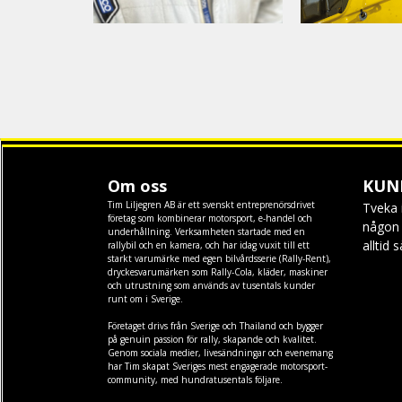
Om oss
KUN
Tim Liljegren AB är ett svenskt entreprenörsdrivet
Tveka 
företag som kombinerar motorsport, e-handel och
någon f
underhållning. Verksamheten startade med en
alltid 
rallybil och en kamera, och har idag vuxit till ett
starkt varumärke med egen
bilvårdsserie (Rally-Rent)
,
dryckesvarumärken som
Rally-Cola
,
kläder
,
maskiner
och
utrustning
som används av tusentals kunder
runt om i Sverige.
Företaget drivs från Sverige och Thailand och bygger
på genuin passion för rally, skapande och kvalitet.
Genom sociala medier, livesändningar och evenemang
har Tim skapat Sveriges mest engagerade motorsport-
community, med hundratusentals följare.