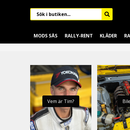
MODS SÅS
RALLY-RENT
KLÄDER
RA
Vem är Tim?
Bil