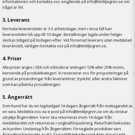
informationen och kontakta oss omgående på info@timliljegren.se om
något är fel.
3. Leverans
Normala leveranstider är 3-5 arbetsdagar, men i vissa fall kan
leveranstiden bli upp till 10 dagar. Beställningar lagda under helger
skickas tidigast på tisdagen efter. Vid försenad leverans utan meddelad
leveranstid, vänligen kontakta oss på info@timliljegren.se.
4. Priser
Alla priser anges i SEK och inkluderar antingen 12% eller 25% moms,
beroende på produktkategori. Vi reserverar oss för prisjusteringar på
grund av prisändringar från leverantörer, tryckfel, eller andra faktorer
som kan påverka prissättningen.
5. Ångerrätt
Som kund har du en lagstadgad 14 dagars ångerrätt från mottagandet av
en vara. Meddela oss via e-post på info@timliljegren.se om du önskar
utnyttja ångerrätten. Varor ska returneras inom 14 dagar från
meddelandet och returneras i originalförpackning. Returfrakt bekostas
av kunden. Undantag från ångerrätten: Förseglade produkter vars
försegling har brutits av dig. Specialtillverkade produkter anpassade