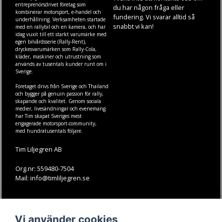
entreprenörsdrivet företag som
du har någon fråga eller
kombinerar motorsport, e-handel och
fundering. Vi svarar alltid så
underhållning. Verksamheten startade
snabbt vi kan!
med en rallybil och en kamera, och har
idag vuxit till ett starkt varumärke med
egen
bilvårdsserie (Rally-Rent)
,
dryckesvarumärken som
Rally-Cola
,
kläder
,
maskiner
och
utrustning
som
används av tusentals kunder runt om i
Sverige.
Företaget drivs från Sverige och Thailand
och bygger på genuin passion för rally,
skapande och kvalitet. Genom sociala
medier, livesändningar och evenemang
har Tim skapat Sveriges mest
engagerade motorsport-community,
med hundratusentals följare.
Tim Liljegren AB
Org.nr: 559480-7504
Mail: info@timliljegren.se
LÄS MER
FÖLJ OSS
Vi använder cookies