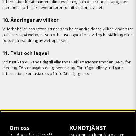
information för att hantera din beställning och delar endast uppgifter
med betal- och frakt leverantörer för att slutföra avtalet.
10. Ändringar av villkor
Vi förbehåller oss rätten att när som helst ändra dessa villkor. Ändringar
publiceras på webbplatsen och anses godkända vid ny beställning eller
fortsatt användning av webbplatsen.
11. Tvist och lagval
Vid tvist kan du vända dig till Allmänna Reklamationsnämnden (ARN) för
medling. Tvister avgörs enligt svensk lag. För frågor eller ytterligare
information, kontakta oss på info@timliljegren.se
Om oss
KUNDTJÄNST
Tim Liljegren AB är ett svenskt
Tveka inte att kontakta oss om