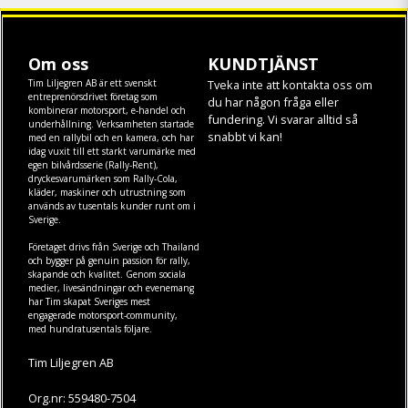
Om oss
KUNDTJÄNST
Tim Liljegren AB är ett svenskt
Tveka inte att kontakta oss om
entreprenörsdrivet företag som
du har någon fråga eller
kombinerar motorsport, e-handel och
fundering. Vi svarar alltid så
underhållning. Verksamheten startade
snabbt vi kan!
med en rallybil och en kamera, och har
idag vuxit till ett starkt varumärke med
egen
bilvårdsserie (Rally-Rent)
,
dryckesvarumärken som
Rally-Cola
,
kläder
,
maskiner
och
utrustning
som
används av tusentals kunder runt om i
Sverige.
Företaget drivs från Sverige och Thailand
och bygger på genuin passion för rally,
skapande och kvalitet. Genom sociala
medier, livesändningar och evenemang
har Tim skapat Sveriges mest
engagerade motorsport-community,
med hundratusentals följare.
Tim Liljegren AB
Org.nr: 559480-7504