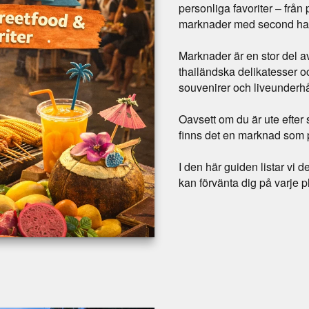
personliga favoriter – från
marknader med second hand
Marknader är en stor del av
thailändska delikatesser och 
souvenirer och liveunderhå
Oavsett om du är ute efter 
finns det en marknad som 
I den här guiden listar vi
kan förvänta dig på varje pl