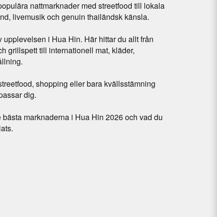
 populära nattmarknader med streetfood till lokala
, livemusik och genuin thailändsk känsla.
 upplevelsen i Hua Hin. Här hittar du allt från
grillspett till internationell mat, kläder,
llning.
streetfood, shopping eller bara kvällsstämning
passar dig.
 de bästa marknaderna i Hua Hin 2026 och vad du
ats.