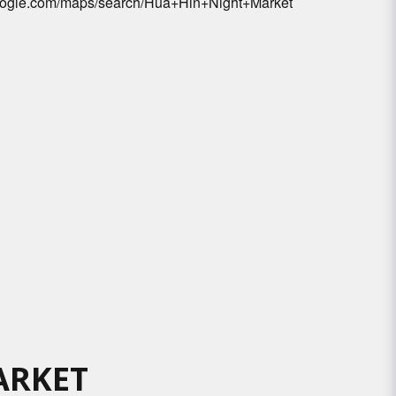
oogle.com/maps/search/Hua+Hin+Night+Market
ARKET