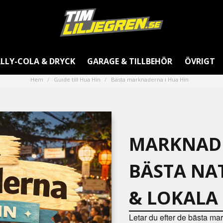
LLY-COLA & DRYCK
GARAGE & TILLBEHÖR
ÖVRIGT
Hem
Guide till Hua Hin
Bästa marknaderna i Hua Hin
MARKNADE
BÄSTA N
& LOKALA 
Letar du efter de bästa ma