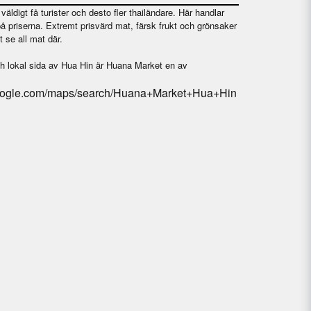
ldigt få turister och desto fler thailändare. Här handlar
å priserna. Extremt prisvärd mat, färsk frukt och grönsaker
t se all mat där.
ch lokal sida av Hua Hin är Huana Market en av
google.com/maps/search/Huana+Market+Hua+Hin