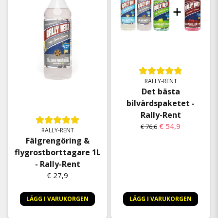
RALLY-RENT
Det bästa
bilvårdspaketet -
Rally-Rent
€ 54,9
€ 76,6
RALLY-RENT
Fälgrengöring &
flygrostborttagare 1L
- Rally-Rent
€ 27,9
LÄGG I VARUKORGEN
LÄGG I VARUKORGEN