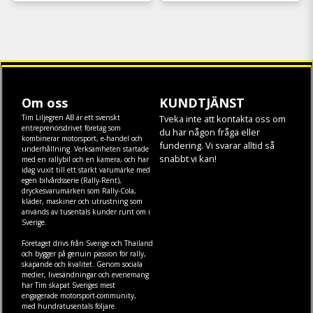
Om oss
KUNDTJÄNST
Tim Liljegren AB är ett svenskt
Tveka inte att kontakta oss om
entreprenörsdrivet företag som
du har någon fråga eller
kombinerar motorsport, e-handel och
fundering. Vi svarar alltid så
underhållning. Verksamheten startade
snabbt vi kan!
med en rallybil och en kamera, och har
idag vuxit till ett starkt varumärke med
egen
bilvårdsserie (Rally-Rent)
,
dryckesvarumärken som
Rally-Cola
,
kläder
,
maskiner
och
utrustning
som
används av tusentals kunder runt om i
Sverige.
Företaget drivs från Sverige och Thailand
och bygger på genuin passion för rally,
skapande och kvalitet. Genom sociala
medier, livesändningar och evenemang
har Tim skapat Sveriges mest
engagerade motorsport-community,
med hundratusentals följare.