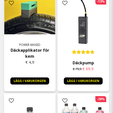
-13%
POWER MAXED
Däckapplikator för
kem
€ 4,9
Däckpump
€ 69,9
€ 79,9
LÄGG I VARUKORGEN
LÄGG I VARUKORGEN
-28%