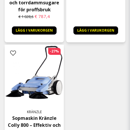
och torrdammsugare
för proffsbruk
€ 787,4
€ 1 028,6
LÄGG I VARUKORGEN
LÄGG I VARUKORGEN
-27%
KRÄNZLE
Sopmaskin Kränzle
Colly 800 – Effektiv och