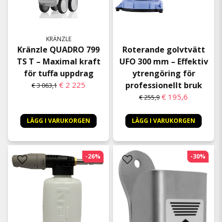
KRÄNZLE
Kränzle QUADRO 799
Roterande golvtvätt
TS T – Maximal kraft
UFO 300 mm – Effektiv
för tuffa uppdrag
ytrengöring för
€ 2 225
professionellt bruk
€ 3 063,1
€ 195,6
€ 255,9
LÄGG I VARUKORGEN
LÄGG I VARUKORGEN
-26%
-30%