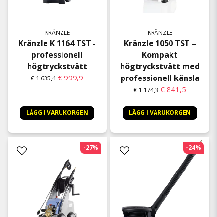
KRÄNZLE
KRÄNZLE
Kränzle K 1164 TST -
Kränzle 1050 TST –
professionell
Kompakt
högtryckstvätt
högtryckstvätt med
€ 999,9
professionell känsla
€ 1 635,4
€ 841,5
€ 1 174,3
LÄGG I VARUKORGEN
LÄGG I VARUKORGEN
-27%
-24%