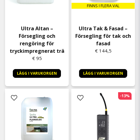
FINNS I FLERA VAL
Ultra Altan –
Ultra Tak & Fasad –
Försegling och
Försegling för tak och
rengöring för
fasad
tryckimpregnerat trä
€ 144,5
€ 95
LÄGG I VARUKORGEN
LÄGG I VARUKORGEN
-13%