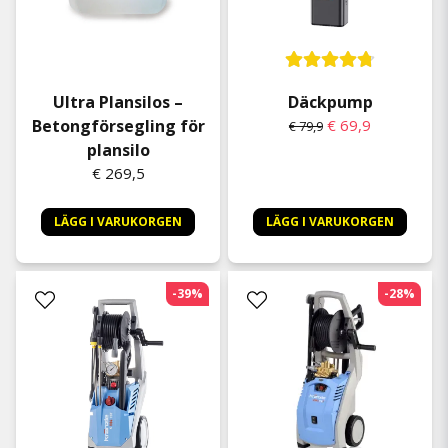
Ultra Plansilos –
Däckpump
Betongförsegling för
€ 69,9
€ 79,9
plansilo
€ 269,5
LÄGG I VARUKORGEN
LÄGG I VARUKORGEN
-39%
-28%