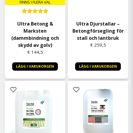
FINNS I FLERA VAL
Ultra Betong &
Ultra Djurstallar –
Marksten
Betongförsegling för
(dammbindning och
stall och lantbruk
skydd av golv)
€ 259,5
€ 144,5
LÄGG I VARUKORGEN
LÄGG I VARUKORGEN