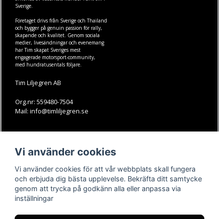
Sverige.
Företaget drivs från Sverige och Thailand
och bygger på genuin passion för rally,
skapande och kvalitet. Genom sociala
medier, livesändningar och evenemang
har Tim skapat Sveriges mest
engagerade motorsport-community,
med hundratusentals följare.
Tim Liljegren AB
Org.nr: 559480-7504
Mail: info@timliljegren.se
LÄS MER
FÖLJ OSS
Vi använder cookies
Facebook
Köpvillkor
Kontakt
Instagram
Vi använder cookies för att vår webbplats skall fungera
Youtube-videos
Youtube
och erbjuda dig bästa upplevelse. Bekräfta ditt samtycke
genom att trycka på godkänn alla eller anpassa via
TikTok
inställningar