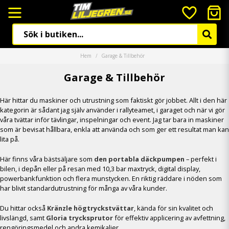
Hem
Garage & Tillbehör
Garage & Tillbehör
Här hittar du maskiner och utrustning som faktiskt gör jobbet. Allt i den här
kategorin är sådant jag själv använder i rallyteamet, i garaget och när vi gör
våra tvättar inför tävlingar, inspelningar och event. Jag tar bara in maskiner
som är bevisat hållbara, enkla att använda och som ger ett resultat man kan
lita på.
Här finns våra bästsäljare som
den portabla däckpumpen
– perfekt i
bilen, i depån eller på resan med 10,3 bar maxtryck, digital display,
powerbankfunktion och flera munstycken. En riktig räddare i nöden som
har blivit standardutrustning för många av våra kunder.
Du hittar också
Kränzle högtryckstvättar
, kända för sin kvalitet och
livslängd, samt
Gloria trycksprutor
för effektiv applicering av avfettning,
rengöringsmedel och andra kemikalier.