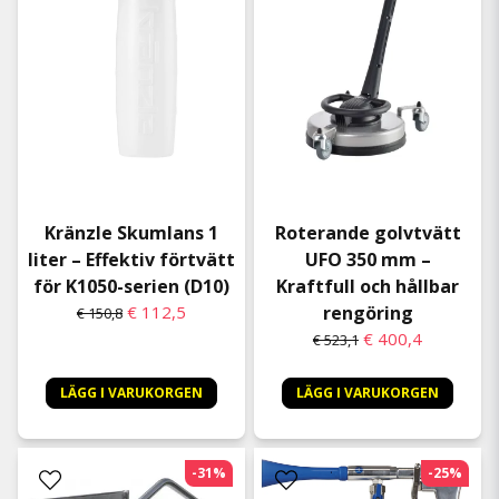
Kränzle Skumlans 1
Roterande golvtvätt
liter – Effektiv förtvätt
UFO 350 mm –
för K1050-serien (D10)
Kraftfull och hållbar
€ 112,5
rengöring
€ 150,8
€ 400,4
€ 523,1
LÄGG I VARUKORGEN
LÄGG I VARUKORGEN
-31%
-25%