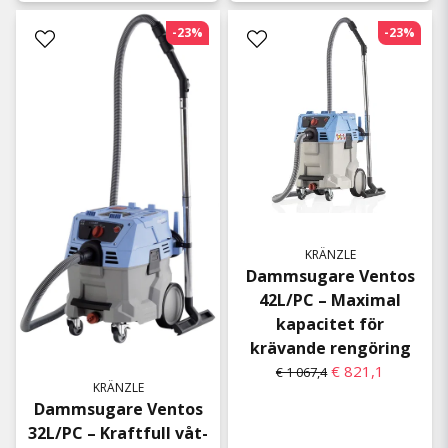
-23%
-23%
KRÄNZLE
Dammsugare Ventos
42L/PC – Maximal
kapacitet för
krävande rengöring
€ 821,1
€ 1 067,4
KRÄNZLE
Dammsugare Ventos
32L/PC – Kraftfull våt-