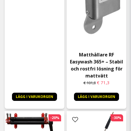
Matthållare RF
Easywash 365+ – Stabil
och rostfri lösning för
mattvätt
€ 71,3
€ 101,8
LÄGG I VARUKORGEN
LÄGG I VARUKORGEN
-20%
-30%