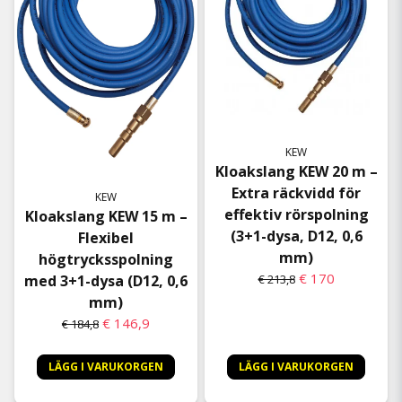
KEW
Kloakslang KEW 20 m –
Extra räckvidd för
KEW
effektiv rörspolning
Kloakslang KEW 15 m –
(3+1-dysa, D12, 0,6
Flexibel
mm)
högtrycksspolning
€ 170
€ 213,8
med 3+1-dysa (D12, 0,6
mm)
€ 146,9
€ 184,8
LÄGG I VARUKORGEN
LÄGG I VARUKORGEN