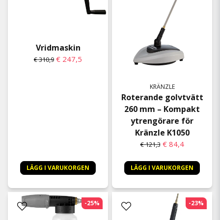
Vridmaskin
€ 247,5
€ 310,9
KRÄNZLE
Roterande golvtvätt
260 mm – Kompakt
ytrengörare för
Kränzle K1050
€ 84,4
€ 121,3
LÄGG I VARUKORGEN
LÄGG I VARUKORGEN
-25%
-23%