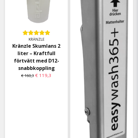
KRÄNZLE
Kränzle Skumlans 2
liter – Kraftfull
förtvätt med D12-
snabbkoppling
€ 119,3
€ 160,3