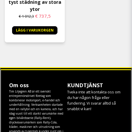
tyst städning av stora
ytor
€ 737,5
€ 1 012,3
LÄGG I VARUKORGEN
Om oss
KUNDTJÄNST
Tim Liljegren AB är ett svenskt
Tveka inte att kontakta oss om
entreprenörsdrivet företag som
du har någon fråga eller
kombinerar motorsport, e-handel och
fundering. Vi svarar alltid så
underhållning. Verksamheten startade
snabbt vi kan!
med en rallybil och en kamera, och har
idag vuxit till ett starkt varumärke med
egen
bilvårdsserie (Rally-Rent)
,
dryckesvarumärken som
Rally-Cola
,
kläder
,
maskiner
och
utrustning
som
används av tusentals kunder runt om i