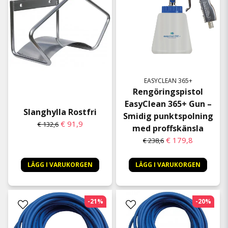
EASYCLEAN 365+
Rengöringspistol
EasyClean 365+ Gun –
Slanghylla Rostfri
Smidig punktspolning
€ 91,9
€ 132,6
med proffskänsla
€ 179,8
€ 238,6
LÄGG I VARUKORGEN
LÄGG I VARUKORGEN
-21%
-20%