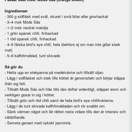
Ingredienser
- 300 g sidfläsk med svål, skuret i små bitar eller grovhackat
- 3–4 msk Mods Sås
- 1–2 msk neutral matolja
- 1 grön spansk chili, finhackad
- 1 röd spansk chili, finhackad
- 4–5 färska bird’s eye chili, hela (behövs ej om man inte gillar stark
mat)
- 5–6 kaffirlimeblad, tunt skivade
Så gör du
- Hetta upp en stekpanna på medelvärme och tillsätt oljan.
- Lägg i sidfläsket och stek tills köttet är genomstekt och börjar släppa
ifrån sig fett.
- Tillsätt Mods Sås och fräs tills den doftar ordentligt, släpper arom och
verkligen gosar in sig i köttet.
- Tillsätt grön och röd chili samt de hela bird’s eye chilifrukterna.
- Lägg i de tunt skivade kaffirlimebladen och rör snabbt om.
- Sänk värmen något och låt rätten rosta vidare tills den är intensiv och
väldoftande.
- Servera genast med nykokt jasminris.