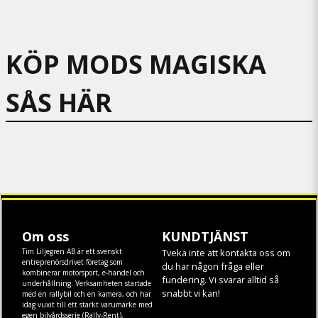
KÖP MODS MAGISKA
SÅS HÄR
Om oss
KUNDTJÄNST
Tim Liljegren AB är ett svenskt
Tveka inte att kontakta oss om
entreprenörsdrivet företag som
du har någon fråga eller
kombinerar motorsport, e-handel och
fundering. Vi svarar alltid så
underhållning. Verksamheten startade
snabbt vi kan!
med en rallybil och en kamera, och har
idag vuxit till ett starkt varumärke med
egen
bilvårdsserie (Rally-Rent)
,