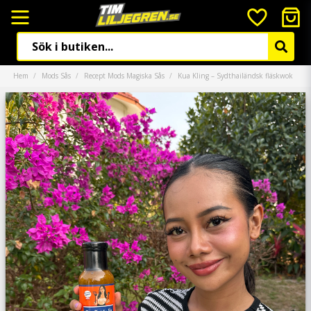
Hem
Mods Sås
Recept Mods Magiska Sås
Kua Kling – Sydthailändsk fläskwok