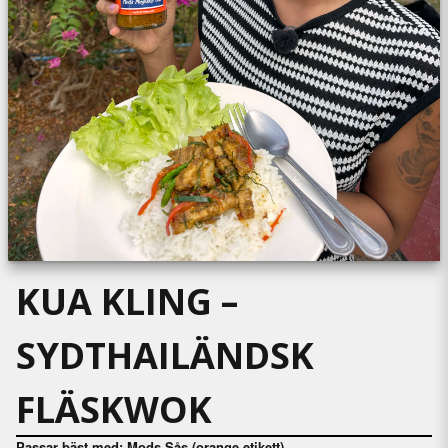
KUA KLING –
SYDTHAILÄNDSK
FLÄSKWOK
Passar bäst med:
Mods Sås (orange etikett)