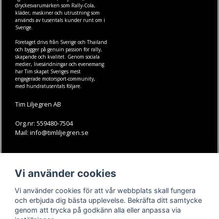
dryckesvarumärken som
Rally-Cola
,
kläder
,
maskiner
och
utrustning
som
används av tusentals kunder runt om i
Sverige.
Företaget drivs från Sverige och Thailand
och bygger på genuin passion för rally,
skapande och kvalitet. Genom sociala
medier, livesändningar och evenemang
har Tim skapat Sveriges mest
engagerade motorsport-community,
med hundratusentals följare.
Tim Liljegren AB
Org.nr: 559480-7504
Mail: info@timliljegren.se
LÄS MER
FÖLJ OSS
Vi använder cookies
Facebook
Köpvillkor
Kontakt
Instagram
Vi använder cookies för att vår webbplats skall fungera
Youtube-videos
Youtube
och erbjuda dig bästa upplevelse. Bekräfta ditt samtycke
genom att trycka på godkänn alla eller anpassa via
TikTok