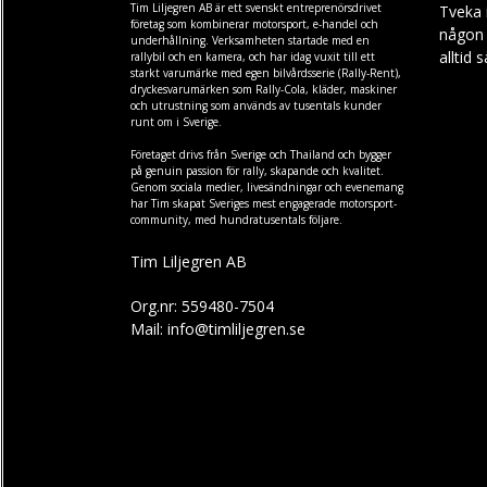
Tim Liljegren AB är ett svenskt entreprenörsdrivet
Tveka 
företag som kombinerar motorsport, e-handel och
någon f
underhållning. Verksamheten startade med en
alltid 
rallybil och en kamera, och har idag vuxit till ett
starkt varumärke med egen
bilvårdsserie (Rally-Rent)
,
dryckesvarumärken som
Rally-Cola
,
kläder
,
maskiner
och
utrustning
som används av tusentals kunder
runt om i Sverige.
Företaget drivs från Sverige och Thailand och bygger
på genuin passion för rally, skapande och kvalitet.
Genom sociala medier, livesändningar och evenemang
har Tim skapat Sveriges mest engagerade motorsport-
community, med hundratusentals följare.
Tim Liljegren AB
Org.nr: 559480-7504
Mail: info@timliljegren.se