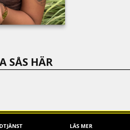
A SÅS HÄR
DTJÄNST
LÄS MER