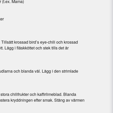
 (t.ex. Mama)
ter
Tillsätt krossad bird’s eye-chili och krossad
ott. Lägg i fläskköttet och stek tills det är
nudlarna och blanda väl. Lägg i den strimlade
ora chilifrukter och kaffirlimeblad. Blanda
justera kryddningen efter smak. Stäng av värmen