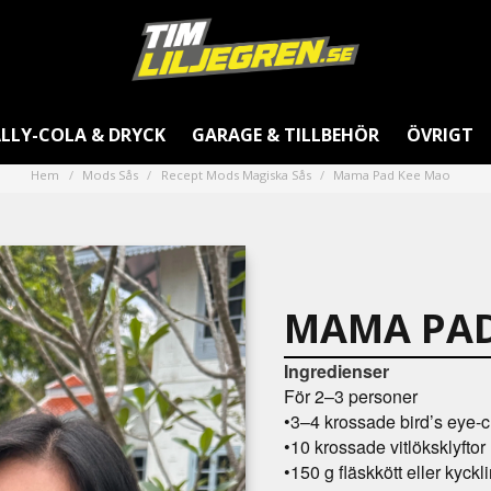
LLY-COLA & DRYCK
GARAGE & TILLBEHÖR
ÖVRIGT
Hem
Mods Sås
Recept Mods Magiska Sås
Mama Pad Kee Mao
MAMA PAD
Ingredienser
För 2–3 personer
•
3–4 krossade bird’s eye-ch
•
10 krossade vitlöksklyftor
•
150 g fläskkött eller kyckl