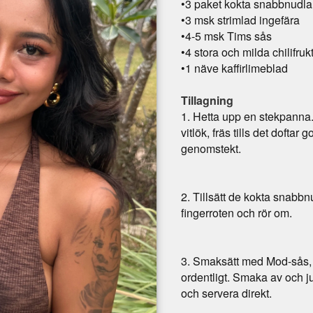
•
3 paket kokta snabbnudlar
•
3 msk strimlad ingefära
•
4-5 msk Tims sås
•
4 stora och milda chilifruk
•
1 näve kaffirlimeblad
Tillagning
1.
Hetta upp en stekpanna. 
vitlök, fräs tills det doftar g
genomstekt.
2. Tillsätt de kokta snabb
fingerroten och rör om.
3.
Smaksätt med Mod-sås, st
ordentligt. Smaka av och 
och servera direkt.