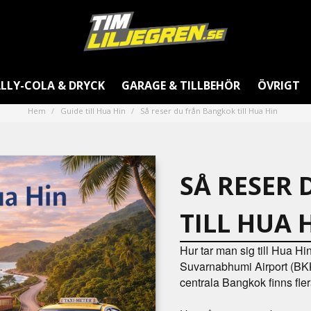
LLY-COLA & DRYCK
GARAGE & TILLBEHÖR
ÖVRIGT
Hem
Guide till Hua Hin
Så reser du från Bangkok till Hua Hin
SÅ RESER
TILL HUA 
Hur tar man sig till Hua H
Suvarnabhumi Airport (BKK
centrala Bangkok finns fler