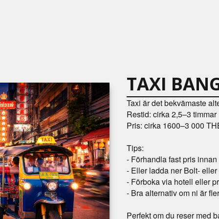
TAXI BAN
Taxi är det bekvämaste alte
Restid: cirka 2,5–3 timmar
Pris: cirka 1600–3 000 TH
Tips:
- Förhandla fast pris innan
- Eller ladda ner Bolt- ell
- Förboka via hotell eller pr
- Bra alternativ om ni är fle
Perfekt om du reser med b