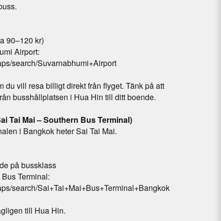
buss.
ca 90–120 kr)
mi Airport:
aps/search/Suvarnabhumi+Airport
 du vill resa billigt direkt från flyget. Tänk på att
ån busshållplatsen i Hua Hin till ditt boende.
ai Tai Mai – Southern Bus Terminal)
alen i Bangkok heter Sai Tai Mai.
de på bussklass
 Bus Terminal:
maps/search/Sai+Tai+Mai+Bus+Terminal+Bangkok
gligen till Hua Hin.