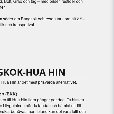
i, Bolt, Grab och tåg – med priser, restider och
er.
km söder om Bangkok och resan tar normalt 2,5–
ik och transportval.
GKOK-HUA HIN
l Hua Hin är det mest prisvärda alternativet.
ort (BKK)
tsen till Hua Hin flera gånger per dag. Ta hissen
er i flygplatsen när du landat och hämtat ut ditt
rukar behövas men ibland kan det vara fullt och