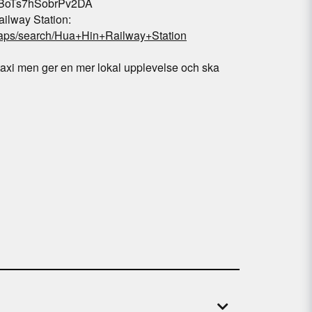
1yBoTs7hSobrPv2DA
ilway Station:
maps/search/Hua+Hin+Railway+Station
axi men ger en mer lokal upplevelse och ska