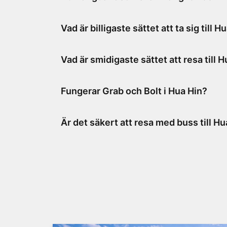
Cirka 200 km. Restiden är normalt 2,5–4 timmar.
Vad är billigaste sättet att ta sig till H
Buss från Bangkok eller Suvarnabhumi Airport.
Vad är smidigaste sättet att resa till 
Taxi eller privat transfer.
Fungerar Grab och Bolt i Hua Hin?
Ja, för kortare resor inom staden men även för resor t
Är det säkert att resa med buss till Hu
man får tag i taxi.
Ja, det är en vanlig och trygg rutt som många turister