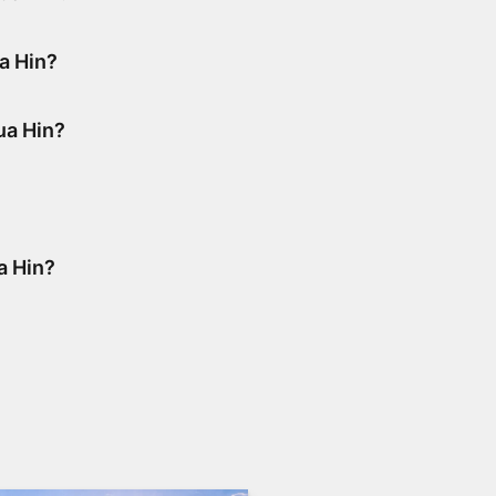
ua Hin?
Hua Hin?
ill Bangkok. Ibland kan det vara svårt att få tag i resa till Bangkok - beror p
a Hin?
 och lokalbor använder dagligen.