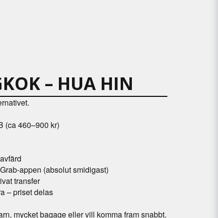
GKOK – HUA HIN
rnativet.
B (ca 460–900 kr)
 avfärd
er Grab-appen (absolut smidigast)
ivat transfer
ra – priset delas
arn, mycket bagage eller vill komma fram snabbt.