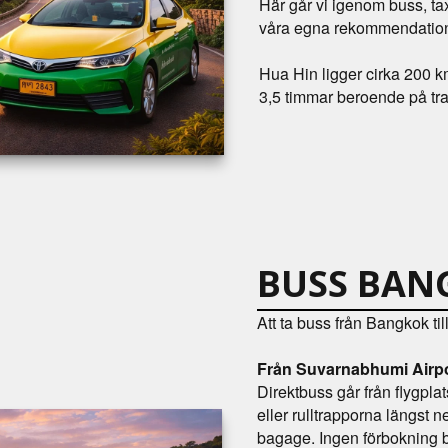
Här går vi igenom buss, tax
våra egna rekommendation
Hua Hin ligger cirka 200 
3,5 timmar beroende på traf
BUSS BAN
Att ta buss från Bangkok til
Från Suvarnabhumi Airp
Direktbuss går från flygpla
eller rulltrapporna längst n
bagage. Ingen förbokning b