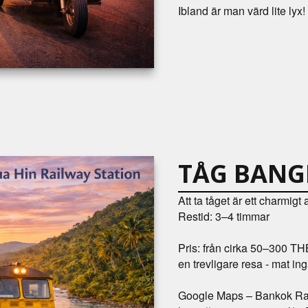
Ibland är man värd lite lyx!
TÅG BANG
Att ta tåget är ett charmigt a
Restid: 3–4 timmar
Pris: från cirka 50–300 TH
en trevligare resa - mat ing
Google Maps – Bankok Rai