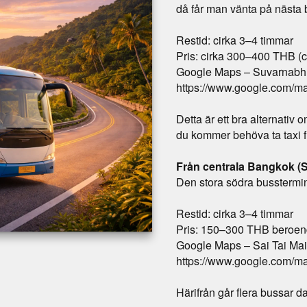
då får man vänta på nästa 
Restid: cirka 3–4 timmar
Pris: cirka 300–400 THB (
Google Maps – Suvarnabhu
https://www.google.com/m
Detta är ett bra alternativ om
du kommer behöva ta taxi fr
Från centrala Bangkok (S
Den stora södra busstermin
Restid: cirka 3–4 timmar
Pris: 150–300 THB beroen
Google Maps – Sai Tai Mai
https://www.google.com/
Härifrån går flera bussar da