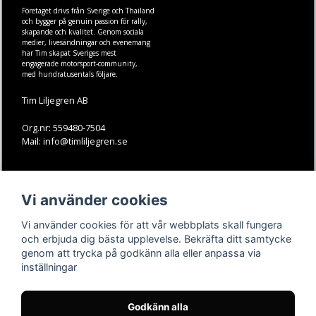
Företaget drivs från Sverige och Thailand
och bygger på genuin passion för rally,
skapande och kvalitet. Genom sociala
medier, livesändningar och evenemang
har Tim skapat Sveriges mest
engagerade motorsport-community,
med hundratusentals följare.
Tim Liljegren AB
Org.nr: 559480-7504
Mail: info@timliljegren.se
LÄS MER
FÖLJ OSS
Vi använder cookies
Facebook
Köpvillkor
Kontakt
Instagram
Vi använder cookies för att vår webbplats skall fungera
Youtube-videos
Youtube
och erbjuda dig bästa upplevelse. Bekräfta ditt samtycke
genom att trycka på godkänn alla eller anpassa via
TikTok
inställningar
Godkänn alla