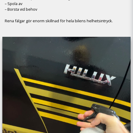
– Spola av
– Borsta vid behov
Rena fälgar gör enorm skillnad för hela bilens helhetsintryck.