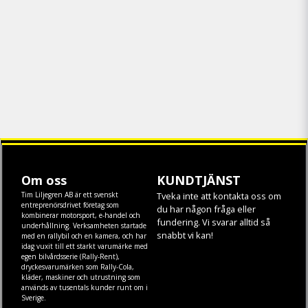
Om oss
KUNDTJÄNST
Tim Liljegren AB är ett svenskt
Tveka inte att kontakta oss om
entreprenörsdrivet företag som
du har någon fråga eller
kombinerar motorsport, e-handel och
fundering. Vi svarar alltid så
underhållning. Verksamheten startade
snabbt vi kan!
med en rallybil och en kamera, och har
idag vuxit till ett starkt varumärke med
egen
bilvårdsserie (Rally-Rent)
,
dryckesvarumärken som
Rally-Cola
,
kläder
,
maskiner
och
utrustning
som
används av tusentals kunder runt om i
Sverige.