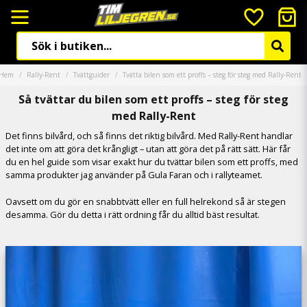
Hem
Rally-Rent
Tvättguider
Tvätta bilen som ett proffs – steg för steg med Rally-Rent
Så tvättar du bilen som ett proffs – steg för steg
med Rally-Rent
Det finns bilvård, och så finns det riktig bilvård. Med Rally-Rent handlar
det inte om att göra det krångligt – utan att göra det på rätt sätt. Här får
du en hel guide som visar exakt hur du tvättar bilen som ett proffs, med
samma produkter jag använder på Gula Faran och i rallyteamet.
Oavsett om du gör en snabbtvätt eller en full helrekond så är stegen
desamma. Gör du detta i rätt ordning får du alltid bäst resultat.