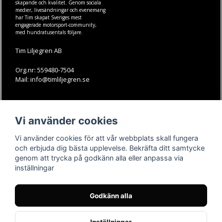
skapande och kvalitet. Genom sociala
medier, livesändningar och evenemang
har Tim skapat Sveriges mest
engagerade motorsport-community,
med hundratusentals följare.
Tim Liljegren AB
Org.nr: 559480-7504
Mail: info@timliljegren.se
LÄS MER
FÖLJ OSS
Vi använder cookies
Facebook
Köpvillkor
Kontakt
Instagram
Vi använder cookies för att vår webbplats skall fungera
Youtube-videos
Youtube
och erbjuda dig bästa upplevelse. Bekräfta ditt samtycke
genom att trycka på godkänn alla eller anpassa via
TikTok
inställningar
Godkänn alla