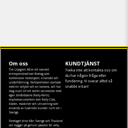
Om oss
KUNDTJÄNST
Tim Liljegren AB är ett svenskt
Tveka inte att kontakta oss om
entreprenörsdrivet företag som
du har någon fråga eller
kombinerar motorsport, e-handel och
fundering. Vi svarar alltid så
underhållning. Verksamheten startade
snabbt vi kan!
med en rallybil och en kamera, och har
idag vuxit till ett starkt varumärke med
egen
bilvårdsserie (Rally-Rent)
,
dryckesvarumärken som
Rally-Cola
,
kläder
,
maskiner
och
utrustning
som
används av tusentals kunder runt om i
Sverige.
Företaget drivs från Sverige och Thailand
och bygger på genuin passion för rally,