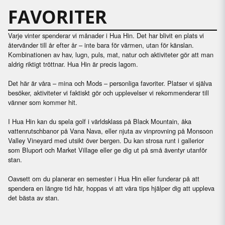
FAVORITER
Varje vinter spenderar vi månader i Hua Hin. Det har blivit en plats vi
återvänder till år efter år – inte bara för värmen, utan för känslan.
Kombinationen av hav, lugn, puls, mat, natur och aktiviteter gör att man
aldrig riktigt tröttnar. Hua Hin är precis lagom.
Det här är våra – mina och Mods – personliga favoriter. Platser vi själva
besöker, aktiviteter vi faktiskt gör och upplevelser vi rekommenderar till
vänner som kommer hit.
I Hua Hin kan du spela golf i världsklass på Black Mountain, åka
vattenrutschbanor på Vana Nava, eller njuta av vinprovning på Monsoon
Valley Vineyard med utsikt över bergen. Du kan strosa runt i gallerior
som Bluport och Market Village eller ge dig ut på små äventyr utanför
stan.
Oavsett om du planerar en semester i Hua Hin eller funderar på att
spendera en längre tid här, hoppas vi att våra tips hjälper dig att uppleva
det bästa av stan.