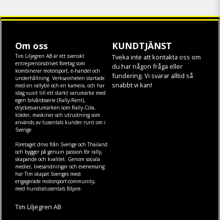
Om oss
KUNDTJÄNST
Tim Liljegren AB är ett svenskt
Tveka inte att kontakta oss om
entreprenörsdrivet företag som
du har någon fråga eller
kombinerar motorsport, e-handel och
fundering. Vi svarar alltid så
underhållning. Verksamheten startade
snabbt vi kan!
med en rallybil och en kamera, och har
idag vuxit till ett starkt varumärke med
egen
bilvårdsserie (Rally-Rent)
,
dryckesvarumärken som
Rally-Cola
,
kläder
,
maskiner
och
utrustning
som
används av tusentals kunder runt om i
Sverige.
Företaget drivs från Sverige och Thailand
och bygger på genuin passion för rally,
skapande och kvalitet. Genom sociala
medier, livesändningar och evenemang
har Tim skapat Sveriges mest
engagerade motorsport-community,
med hundratusentals följare.
Tim Liljegren AB