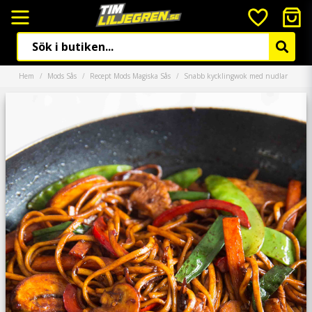
Hem
Mods Sås
Recept Mods Magiska Sås
Snabb kycklingwok med nudlar