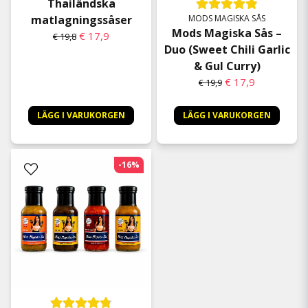
Thailändska
matlagningssåser
MODS MAGISKA SÅS
Mods Magiska Sås –
€ 17,9
€ 19,8
Duo (Sweet Chili Garlic
& Gul Curry)
€ 17,9
€ 19,9
LÄGG I VARUKORGEN
LÄGG I VARUKORGEN
-16%