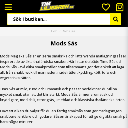
Hem
Mods Sås
Mods Sås
Mods Magiska Sås är en serie smakrika och lättanvända matlagningssåser
inspirerade av äkta thailändska smaker. Här hittar du både Tims Sås och
Mods Sås – två olika smakprofiler som tillsammans gör det enkelt att laga
allt från snabb wok till marina­der, nudelrätter, kyckling, kött, tofu och
vegetariska rätter.
Tims Sås är mild, rund och umamirik och passar perfekt när du vill ha
mycket smak utan att det blir starkt. Mods Sås är mer aromatisk och
kryddigare, med chili, citrongräs, limeblad och klassiska thailändska örter.
Oavsett vilken du väljer får du en färdig smaksås som gör matlagningen
snabbare, enklare och godare. Såsen är skapad för att ge dig äkta smak på
bara några minuter.