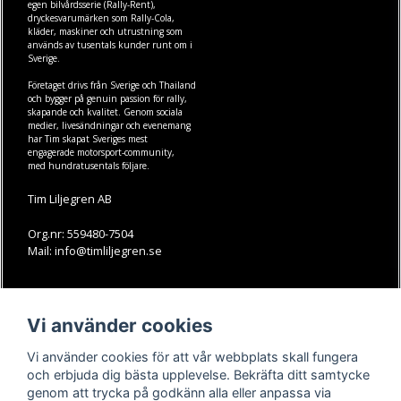
egen
bilvårdsserie (Rally-Rent)
,
dryckesvarumärken som
Rally-Cola
,
kläder
,
maskiner
och
utrustning
som
används av tusentals kunder runt om i
Sverige.
Företaget drivs från Sverige och Thailand
och bygger på genuin passion för rally,
skapande och kvalitet. Genom sociala
medier, livesändningar och evenemang
har Tim skapat Sveriges mest
engagerade motorsport-community,
med hundratusentals följare.
Tim Liljegren AB
Org.nr: 559480-7504
Mail: info@timliljegren.se
LÄS MER
FÖLJ OSS
Vi använder cookies
Facebook
Köpvillkor
Kontakt
Instagram
Vi använder cookies för att vår webbplats skall fungera
Youtube-videos
Youtube
och erbjuda dig bästa upplevelse. Bekräfta ditt samtycke
genom att trycka på godkänn alla eller anpassa via
TikTok