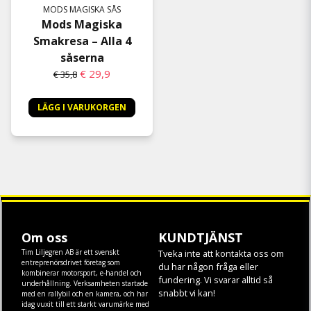
MODS MAGISKA SÅS
Mods Magiska
Smakresa – Alla 4
såserna
€ 29,9
€ 35,8
LÄGG I VARUKORGEN
Om oss
KUNDTJÄNST
Tim Liljegren AB är ett svenskt
Tveka inte att kontakta oss om
entreprenörsdrivet företag som
du har någon fråga eller
kombinerar motorsport, e-handel och
fundering. Vi svarar alltid så
underhållning. Verksamheten startade
snabbt vi kan!
med en rallybil och en kamera, och har
idag vuxit till ett starkt varumärke med