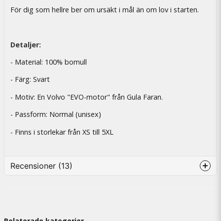
För dig som hellre ber om ursäkt i mål än om lov i starten.
Detaljer:
- Material: 100% bomull
- Färg: Svart
- Motiv: En Volvo "EVO-motor" från Gula Faran.
- Passform: Normal (unisex)
- Finns i storlekar från XS till 5XL
Recensioner (13)
Anders Marcus Eric
för 7 månader sedan
Relaterade kategorier