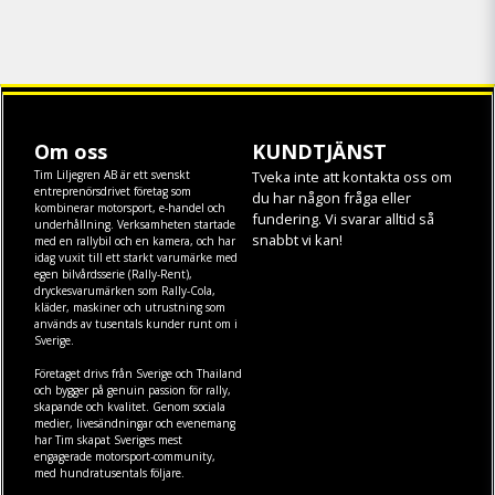
Om oss
KUNDTJÄNST
Tim Liljegren AB är ett svenskt
Tveka inte att kontakta oss om
entreprenörsdrivet företag som
du har någon fråga eller
kombinerar motorsport, e-handel och
fundering. Vi svarar alltid så
underhållning. Verksamheten startade
snabbt vi kan!
med en rallybil och en kamera, och har
idag vuxit till ett starkt varumärke med
egen
bilvårdsserie (Rally-Rent)
,
dryckesvarumärken som
Rally-Cola
,
kläder
,
maskiner
och
utrustning
som
används av tusentals kunder runt om i
Sverige.
Företaget drivs från Sverige och Thailand
och bygger på genuin passion för rally,
skapande och kvalitet. Genom sociala
medier, livesändningar och evenemang
har Tim skapat Sveriges mest
engagerade motorsport-community,
med hundratusentals följare.