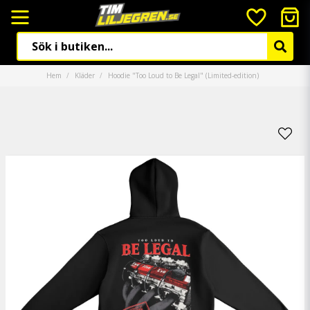
Hem
Kläder
Hoodie "Too Loud to Be Legal" (Limited-edition)