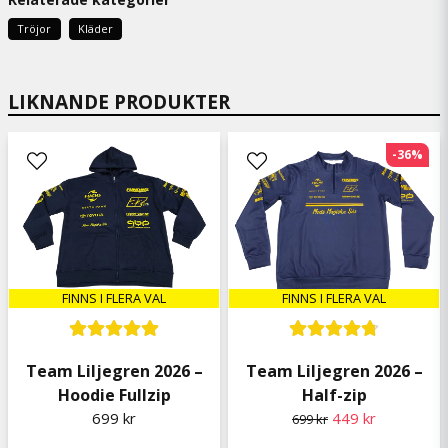
Ann-sofie
för 9 månader sedan
Tröjor
Kläder
William
för 10 månader sedan
LIKNANDE PRODUKTER
William
för 11 månader sedan
-36%
Hur skön som helst!
Ann-Sofie
för 11 månader sedan
En mycket nöjd son. Bra kvalite
Anders
FINNS I FLERA VAL
FINNS I FLERA VAL
för 1 år sedan
Peter Johansson
för 1 år sedan
Team Liljegren 2026 –
Team Liljegren 2026 –
Bra tröja med häftig motor👍🏻
Hoodie Fullzip
Half-zip
Sven-Åke
699 kr
449 kr
699 kr
för 1 år sedan