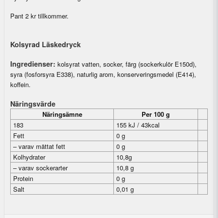
Pant 2 kr tillkommer.
Kolsyrad Läskedryck
Ingredienser:
kolsyrat vatten, socker, färg (sockerkulör E150d),
syra (fosforsyra E338), naturlig arom, konserveringsmedel (E414),
koffein.
Näringsvärde
Näringsämne
Per 100 g
183
155 kJ / 43kcal
Fett
0 g
– varav mättat fett
0 g
Kolhydrater
10,8g
– varav sockerarter
10,8 g
Protein
0 g
Salt
0,01 g