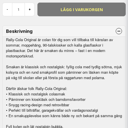
LÄGG I VARUKORGEN
-
+
Beskrivning
Rally-Cola Original är colan för dig som vill tillbaka till känslan av
sommar, moppehäng, 90-talskiosker och kalla glasflaskor i
plastbackar. Det här är smaken du minns – fast i en modern
motorsportskrud.
Smaken är klassisk och nostalgisk: fyllig cola med tydlig sötma, mjuk
kolsyra och en rund smakprofil som påminner om läsken man köpte
på väg till skolan eller på första på raggarturen med polarna.
Därför älskar folk Rally-Cola Original:
• Klassisk och nostalgisk colasmak
• Påminner om kioskläsk och barndomsfavoriter
• Snygg racing-design med retrovibbar
• Perfekt till bilträffar, garagekvällar och vardagsnostalgi
• En smakupplevelse som känns både ny och bekant på samma gång
Fyll kylen och låt nostalgin bubbla.