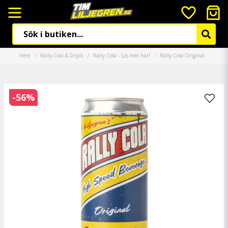
Hem
Rally-Cola & Dryck
Rally Cola - Läs mer här!
Rally Cola Original
-
56
%