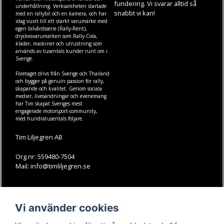
fundering. Vi svarar alltid så
underhållning. Verksamheten startade
snabbt vi kan!
med en rallybil och en kamera, och har
idag vuxit till ett starkt varumärke med
egen
bilvårdsserie (Rally-Rent)
,
dryckesvarumärken som
Rally-Cola
,
kläder
,
maskiner
och
utrustning
som
används av tusentals kunder runt om i
Sverige.
Företaget drivs från Sverige och Thailand
och bygger på genuin passion för rally,
skapande och kvalitet. Genom sociala
medier, livesändningar och evenemang
har Tim skapat Sveriges mest
engagerade motorsport-community,
med hundratusentals följare.
Tim Liljegren AB
Org.nr: 559480-7504
Mail: info@timliljegren.se
LÄS MER
FÖLJ OSS
Vi använder cookies
Facebook
Köpvillkor
Kontakt
Instagram