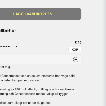
LÄGG I VARUKORGEN
llbehör
€ 10
ancer-armband
KÖP
för mig.
d Cancerfonden och en del av intäkterna från varje såld
iga arbete i kampen mot cancer.
 min gula 240 i full attack, målflagga och varvräknare
ättning och Cancerfondens märke tydligt på ryggen.
 dessutom riktigt bra ut när du gör det.