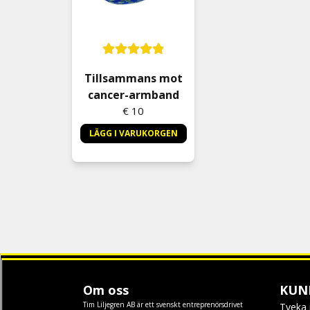
Tillsammans mot
cancer-armband
€ 10
LÄGG I VARUKORGEN
Om oss
KUN
Tim Liljegren AB är ett svenskt entreprenörsdrivet
Tveka 