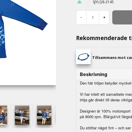
SJYLQ8-2145
-
+
Rekommenderade ti
Tillsammans mot c
Beskrivning
Den här tröjan betyder mycket 
Vi har inlett ett samarbete me
tröja går direkt till deras vikt
Designen är 100% motorsport –
på 9000 rpm. Blå/gul/vit färgs
Du stöttar något fint – och ser