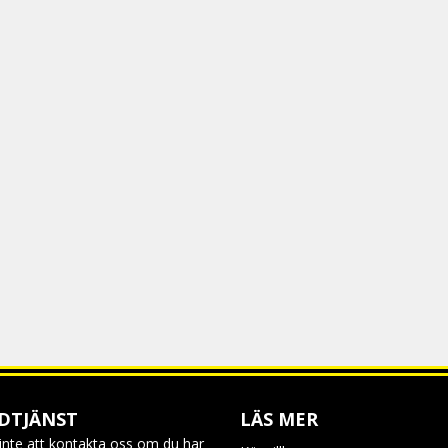
Super skön
Sebastian
4 kuukautta sitten
Lasse
4 kuukautta sitten
Andreas
4 kuukautta sitten
Tyvärr var den för liten i 
shirtarna men denna var alld
Peter
4 kuukautta sitten
Superskön.
Magnus
4 kuukautta sitten
Jan-erik
DTJÄNST
LÄS MER
4 kuukautta sitten
inte att kontakta oss om du har