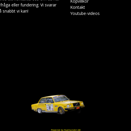
Köpvillkor
råga eller fundering. Vi svarar
Kalle
Kontakt
så snabbt vi kan!
Youtube-videos
4 kuukautta sitten
Powered by Nyehandel AB