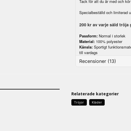
Tack för att du är med och kör
Specialbeställd och limiterad u
200 kr av varje såld tröja
Passform:
Normal i storlek
Material:
100% polyester
Känsla:
Sportigt funktionsmat
till vardags
Recensioner (13)
Gerhard
2 kuukautta sitten
Allt i sin ordning, Bra.
Relaterade kategorier
Veronica
Tröjor
Kläder
3 kuukautta sitten
Snygg tröja bra kvalitet 🙏
Mathilda
3 kuukautta sitten