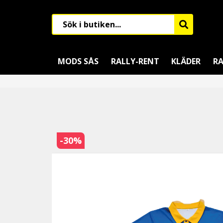
MODS SÅS
RALLY-RENT
KLÄDER
RA
-
30
%