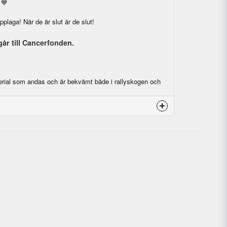
 💙
pplaga! När de är slut är de slut!
 går till Cancerfonden.
erial som andas och är bekvämt både i rallyskogen och
💛