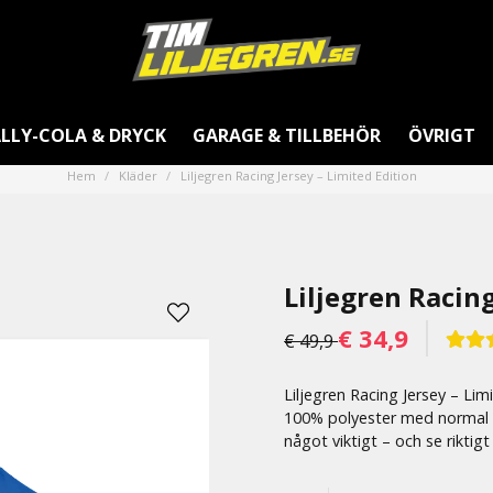
LLY-COLA & DRYCK
GARAGE & TILLBEHÖR
ÖVRIGT
Hem
Kläder
Liljegren Racing Jersey – Limited Edition
Liljegren Racing
€ 34,9
€ 49,9
Liljegren Racing Jersey – Lim
100% polyester med normal p
något viktigt – och se riktigt 