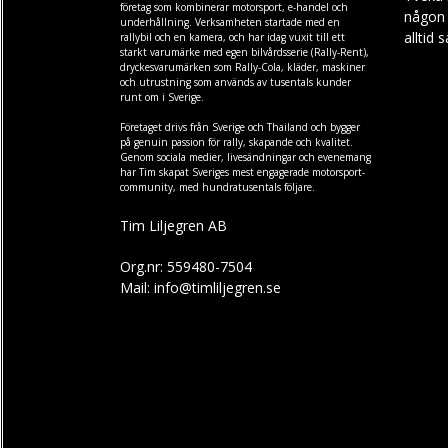
företag som kombinerar motorsport, e-handel och
någon f
underhållning. Verksamheten startade med en
alltid 
rallybil och en kamera, och har idag vuxit till ett
starkt varumärke med egen
bilvårdsserie (Rally-Rent)
,
dryckesvarumärken som
Rally-Cola
,
kläder
,
maskiner
och
utrustning
som används av tusentals kunder
runt om i Sverige.
Företaget drivs från Sverige och Thailand och bygger
på genuin passion för rally, skapande och kvalitet.
Genom sociala medier, livesändningar och evenemang
har Tim skapat Sveriges mest engagerade motorsport-
community, med hundratusentals följare.
Tim Liljegren AB
Org.nr: 559480-7504
Mail: info@timliljegren.se