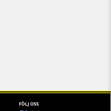
storlek. Samma som jag tar i T-
eles för liten.
FÖLJ OSS