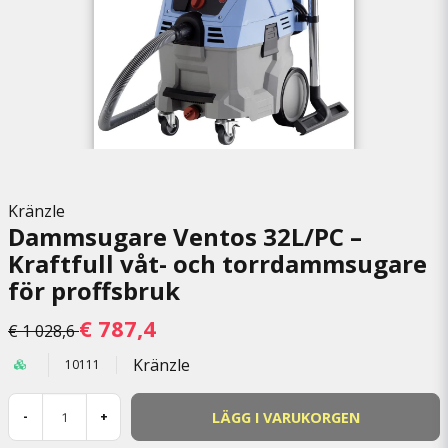
Kränzle
Dammsugare Ventos 32L/PC –
Kraftfull våt- och torrdammsugare
för proffsbruk
€ 787,4
€ 1 028,6
Kränzle
10111
LÄGG I VARUKORGEN
-
+