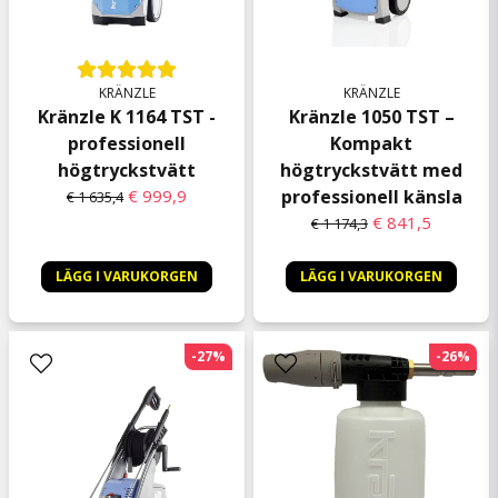
KRÄNZLE
KRÄNZLE
Kränzle K 1164 TST -
Kränzle 1050 TST –
professionell
Kompakt
högtryckstvätt
högtryckstvätt med
€ 999,9
professionell känsla
€ 1 635,4
€ 841,5
€ 1 174,3
LÄGG I VARUKORGEN
LÄGG I VARUKORGEN
-27%
-26%