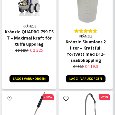
KRÄNZLE
Kränzle QUADRO 799 TS
KRÄNZLE
T – Maximal kraft för
Kränzle Skumlans 2
tuffa uppdrag
liter – Kraftfull
€ 2 225
€ 3 063,1
förtvätt med D12-
snabbkoppling
€ 119,3
€ 160,3
LÄGG I VARUKORGEN
LÄGG I VARUKORGEN
-30%
-23%