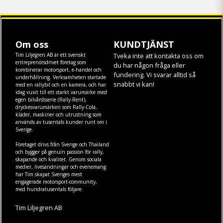
Om oss
KUNDTJÄNST
Tim Liljegren AB är ett svenskt
Tveka inte att kontakta oss om
entreprenörsdrivet företag som
du har någon fråga eller
kombinerar motorsport, e-handel och
fundering. Vi svarar alltid så
underhållning. Verksamheten startade
snabbt vi kan!
med en rallybil och en kamera, och har
idag vuxit till ett starkt varumärke med
egen
bilvårdsserie (Rally-Rent)
,
dryckesvarumärken som
Rally-Cola
,
kläder
,
maskiner
och
utrustning
som
används av tusentals kunder runt om i
Sverige.
Företaget drivs från Sverige och Thailand
och bygger på genuin passion för rally,
skapande och kvalitet. Genom sociala
medier, livesändningar och evenemang
har Tim skapat Sveriges mest
engagerade motorsport-community,
med hundratusentals följare.
Tim Liljegren AB