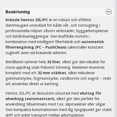
Beskrivning
Kränzle Ventos 32L/PC
är en robust och effektiv
dammsugare utvecklad för både våt- och torrsugning i
professionella miljöer såsom verkstäder, byggarbetsplatser
och bilvårdsanläggningar. Den kraftfulla motorn i
kombination med intelligent filterteknik och
automatisk
filterrengöring (PC – PushClean)
säkerställer konstant
sugkraft även vid krävande arbeten.
Behållaren rymmer hela
32 liter
, vilket gör den idealisk för
stora uppdrag utan frekvent tömning. Maskinen levereras
komplett med ett
32 mm städset
, vilket inkluderar
golvmunstycke, fogmunstycke, rundborste och sugrör – redo
att användas direkt ur kartong.
Ventos 32L/PC är dessutom utrustad med
eluttag för
elverktyg (automatstart)
, vilket gör den perfekt för
användning tillsammans med t.ex. slipmaskiner eller sågar.
Den kompakta konstruktionen med låg tyngdpunkt ger stabil
drift och enkel transport mellan arbetsplatser.