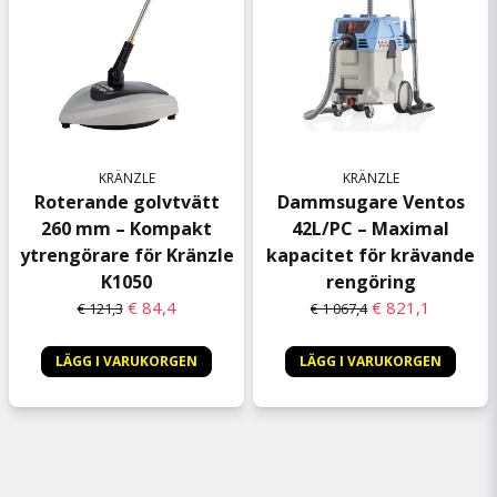
KRÄNZLE
KRÄNZLE
Roterande golvtvätt
Dammsugare Ventos
260 mm – Kompakt
42L/PC – Maximal
ytrengörare för Kränzle
kapacitet för krävande
K1050
rengöring
€ 84,4
€ 821,1
€ 121,3
€ 1 067,4
LÄGG I VARUKORGEN
LÄGG I VARUKORGEN