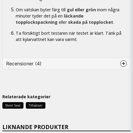
Om vätskan byter färg till
gul eller grön
inom några
minuter tyder det på en
läckande
topplockspackning
eller
skada på topplocket
.
Ta försiktigt bort testaren när testet är klart. Tänk på
att kylarvattnet kan vara varmt.
Recensioner (4)
Anonym
1 kuukausi sitten
Inte hunnit använt än
Relaterade kategorier
Björn
Steel Seal
Tillsatser
2 kuukautta sitten
Magnus Anders Bertil
LIKNANDE PRODUKTER
5 kuukautta sitten