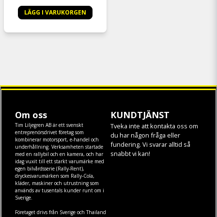
LÄGG I VARUKORGEN
Om oss
KUNDTJÄNST
Tim Liljegren AB är ett svenskt
Tveka inte att kontakta oss om
entreprenörsdrivet företag som
du har någon fråga eller
kombinerar motorsport, e-handel och
fundering. Vi svarar alltid så
underhållning. Verksamheten startade
snabbt vi kan!
med en rallybil och en kamera, och har
idag vuxit till ett starkt varumärke med
egen
bilvårdsserie (Rally-Rent)
,
dryckesvarumärken som
Rally-Cola
,
kläder
,
maskiner
och
utrustning
som
används av tusentals kunder runt om i
Sverige.
Företaget drivs från Sverige och Thailand