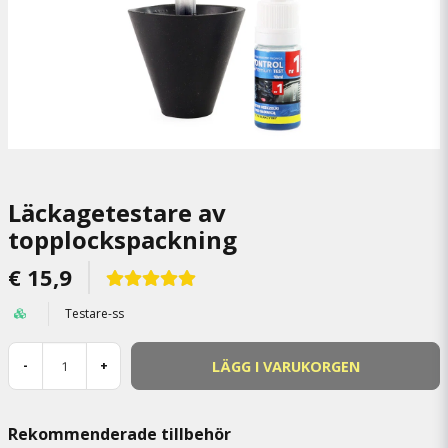
Läckagetestare av
topplockspackning
€ 15,9
Testare-ss
LÄGG I VARUKORGEN
-
+
Rekommenderade tillbehör