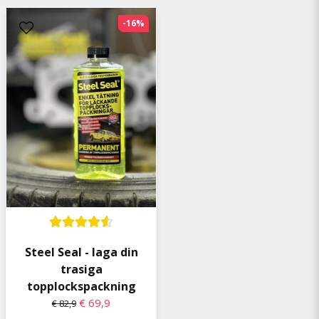
staffan
-16%
11 kuukautta sitten
Steel Seal - laga din
trasiga
topplockspackning
€ 69,9
€ 82,9