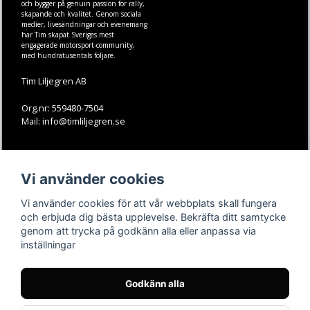
och bygger på genuin passion för rally,
skapande och kvalitet. Genom sociala
medier, livesändningar och evenemang
har Tim skapat Sveriges mest
engagerade motorsport-community,
med hundratusentals följare.
Tim Liljegren AB
Org.nr: 559480-7504
Mail: info@timliljegren.se
LÄS MER
FÖLJ OSS
Vi använder cookies
Facebook
Köpvillkor
Kontakt
Instagram
Vi använder cookies för att vår webbplats skall fungera
Youtube-videos
Youtube
och erbjuda dig bästa upplevelse. Bekräfta ditt samtycke
genom att trycka på godkänn alla eller anpassa via
TikTok
inställningar
Godkänn alla