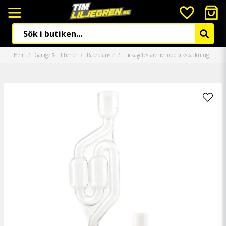
Hem
Garage & Tillbehör
Racebränsle
Läckagetestare av topplockspackning