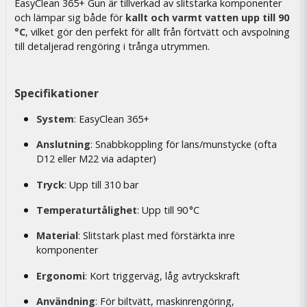
EasyClean 365+ Gun är tillverkad av slitstarka komponenter
och lämpar sig både för
kallt och varmt vatten upp till 90
°C
, vilket gör den perfekt för allt från förtvätt och avspolning
till detaljerad rengöring i trånga utrymmen.
Specifikationer
System
: EasyClean 365+
Anslutning
: Snabbkoppling för lans/munstycke (ofta
D12 eller M22 via adapter)
Tryck
: Upp till 310 bar
Temperaturtålighet
: Upp till 90 °C
Material
: Slitstark plast med förstärkta inre
komponenter
Ergonomi
: Kort triggerväg, låg avtryckskraft
Användning
: För biltvätt, maskinrengöring,