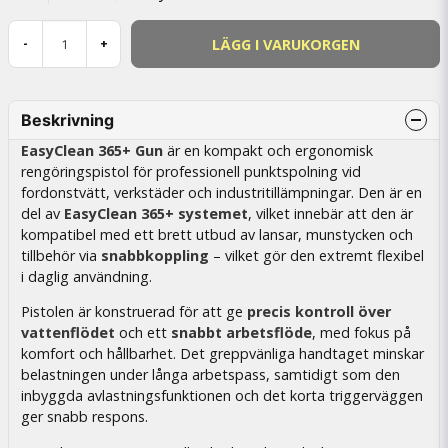
LÄGG I VARUKORGEN
-
+
Beskrivning
EasyClean 365+ Gun
är en kompakt och ergonomisk
rengöringspistol för professionell punktspolning vid
fordonstvätt, verkstäder och industritillämpningar. Den är en
del av
EasyClean 365+ systemet
, vilket innebär att den är
kompatibel med ett brett utbud av lansar, munstycken och
tillbehör via
snabbkoppling
– vilket gör den extremt flexibel
i daglig användning.
Pistolen är konstruerad för att ge
precis kontroll över
vattenflödet
och ett
snabbt arbetsflöde
, med fokus på
komfort och hållbarhet. Det greppvänliga handtaget minskar
belastningen under långa arbetspass, samtidigt som den
inbyggda avlastningsfunktionen och det korta triggerväggen
ger snabb respons.