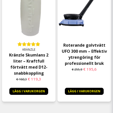
Roterande golvtvätt
KRÄNZLE
UFO 300 mm – Effektiv
Kränzle Skumlans 2
ytrengöring för
liter – Kraftfull
professionellt bruk
förtvätt med D12-
€ 195,6
€ 255,9
snabbkoppling
€ 119,3
€ 160,3
LÄGG I VARUKORGEN
LÄGG I VARUKORGEN