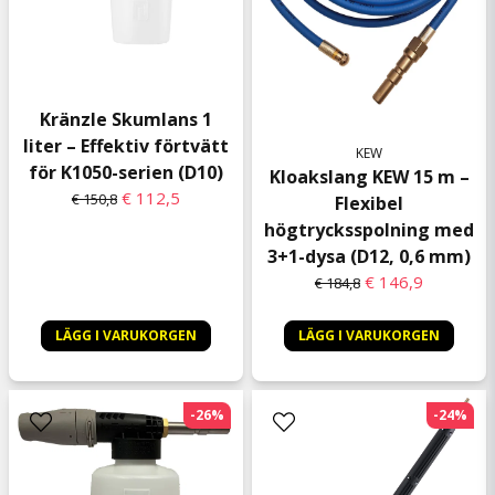
Kränzle Skumlans 1
liter – Effektiv förtvätt
KEW
för K1050-serien (D10)
Kloakslang KEW 15 m –
€ 112,5
€ 150,8
Flexibel
högtrycksspolning med
3+1-dysa (D12, 0,6 mm)
€ 146,9
€ 184,8
LÄGG I VARUKORGEN
LÄGG I VARUKORGEN
-26%
-24%