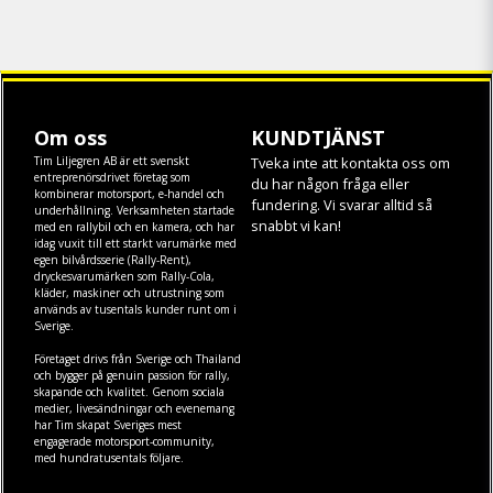
Om oss
KUNDTJÄNST
Tim Liljegren AB är ett svenskt
Tveka inte att kontakta oss om
entreprenörsdrivet företag som
du har någon fråga eller
kombinerar motorsport, e-handel och
fundering. Vi svarar alltid så
underhållning. Verksamheten startade
snabbt vi kan!
med en rallybil och en kamera, och har
idag vuxit till ett starkt varumärke med
egen
bilvårdsserie (Rally-Rent)
,
dryckesvarumärken som
Rally-Cola
,
kläder
,
maskiner
och
utrustning
som
används av tusentals kunder runt om i
Sverige.
Företaget drivs från Sverige och Thailand
och bygger på genuin passion för rally,
skapande och kvalitet. Genom sociala
medier, livesändningar och evenemang
har Tim skapat Sveriges mest
engagerade motorsport-community,
med hundratusentals följare.