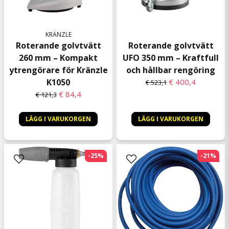
KRÄNZLE
Roterande golvtvätt
Roterande golvtvätt
260 mm – Kompakt
UFO 350 mm – Kraftfull
ytrengörare för Kränzle
och hållbar rengöring
K1050
€ 400,4
€ 523,1
€ 84,4
€ 121,3
LÄGG I VARUKORGEN
LÄGG I VARUKORGEN
-25%
-21%