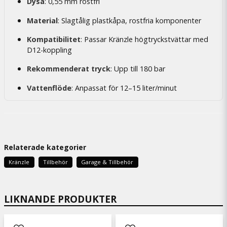
Dysa
: 0,55 mm rostfri
Material
: Slagtålig plastkåpa, rostfria komponenter
Kompatibilitet
: Passar Kränzle högtryckstvättar med
D12-koppling
Rekommenderat tryck
: Upp till 180 bar
Vattenflöde
: Anpassat för 12–15 liter/minut
Relaterade kategorier
Kränzle
Tillbehör
Garage & Tillbehör
LIKNANDE PRODUKTER