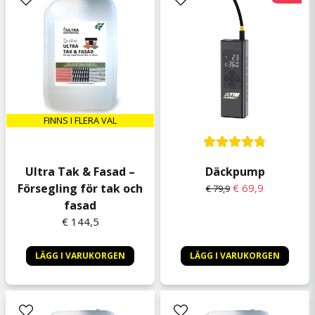
FINNS I FLERA VAL
Ultra Tak & Fasad –
Däckpump
Försegling för tak och
€ 69,9
€ 79,9
fasad
€ 144,5
LÄGG I VARUKORGEN
LÄGG I VARUKORGEN