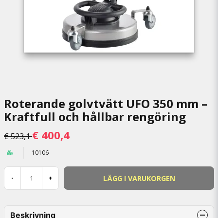
Roterande golvtvätt UFO 350 mm –
Kraftfull och hållbar rengöring
€ 400,4
€ 523,1
10106
LÄGG I VARUKORGEN
-
+
Beskrivning