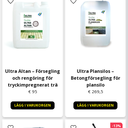
Ultra Altan – Försegling
Ultra Plansilos –
och rengöring för
Betongförsegling för
tryckimpregnerat trä
plansilo
€ 95
€ 269,5
LÄGG I VARUKORGEN
LÄGG I VARUKORGEN
-13%