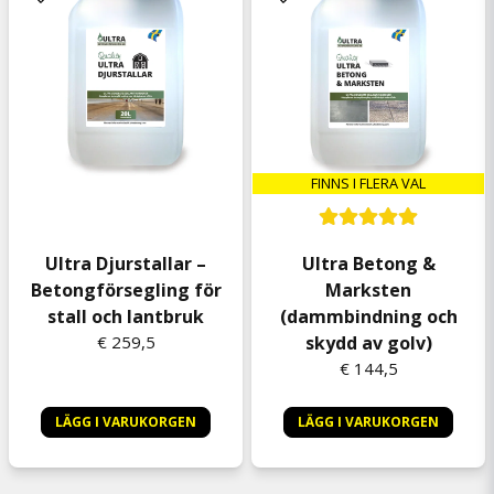
FINNS I FLERA VAL
Ultra Djurstallar –
Ultra Betong &
Betongförsegling för
Marksten
stall och lantbruk
(dammbindning och
€ 259,5
skydd av golv)
€ 144,5
LÄGG I VARUKORGEN
LÄGG I VARUKORGEN