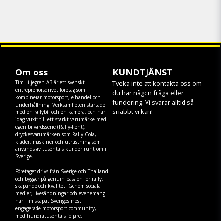
Om oss
KUNDTJÄNST
Tim Liljegren AB är ett svenskt
Tveka inte att kontakta oss om
entreprenörsdrivet företag som
du har någon fråga eller
kombinerar motorsport, e-handel och
fundering. Vi svarar alltid så
underhållning. Verksamheten startade
snabbt vi kan!
med en rallybil och en kamera, och har
idag vuxit till ett starkt varumärke med
egen
bilvårdsserie (Rally-Rent)
,
dryckesvarumärken som
Rally-Cola
,
kläder
,
maskiner
och
utrustning
som
används av tusentals kunder runt om i
Sverige.
Företaget drivs från Sverige och Thailand
och bygger på genuin passion för rally,
skapande och kvalitet. Genom sociala
medier, livesändningar och evenemang
har Tim skapat Sveriges mest
engagerade motorsport-community,
med hundratusentals följare.