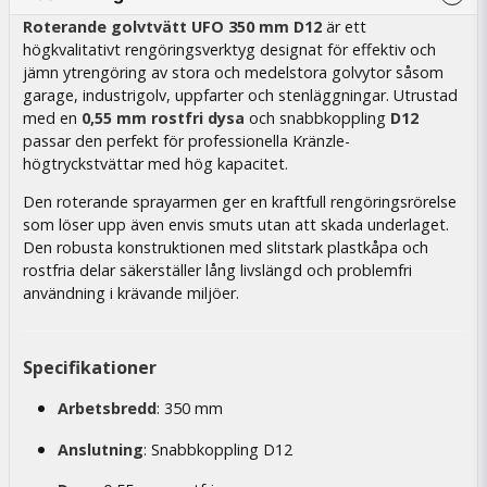
Roterande golvtvätt UFO 350 mm D12
är ett
högkvalitativt rengöringsverktyg designat för effektiv och
jämn ytrengöring av stora och medelstora golvytor såsom
garage, industrigolv, uppfarter och stenläggningar. Utrustad
med en
0,55 mm rostfri dysa
och snabbkoppling
D12
passar den perfekt för professionella Kränzle-
högtryckstvättar med hög kapacitet.
Den roterande sprayarmen ger en kraftfull rengöringsrörelse
som löser upp även envis smuts utan att skada underlaget.
Den robusta konstruktionen med slitstark plastkåpa och
rostfria delar säkerställer lång livslängd och problemfri
användning i krävande miljöer.
Specifikationer
Arbetsbredd
: 350 mm
Anslutning
: Snabbkoppling D12