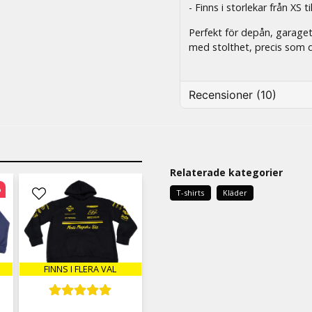
- Finns i storlekar från XS ti
Perfekt för depån, garaget,
med stolthet, precis som d
Recensioner (10)
Lennart
2 viikkoa sitten
Relaterade kategorier
Gerhard
2 kuukautta sitten
%
T-shirts
Kläder
Allt i sin ordning, Bra.
Peter
4 kuukautta sitten
FINNS I FLERA VAL
Magnus
9 kuukautta sitten
Sitter bra och helt okej kva