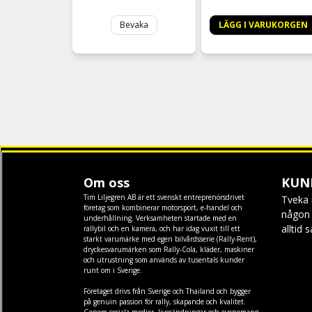
Bevaka
LÄGG I VARUKORGEN
Om oss
KUN
Tim Liljegren AB är ett svenskt entreprenörsdrivet
Tveka 
företag som kombinerar motorsport, e-handel och
någon f
underhållning. Verksamheten startade med en
alltid 
rallybil och en kamera, och har idag vuxit till ett
starkt varumärke med egen
bilvårdsserie (Rally-Rent)
,
dryckesvarumärken som
Rally-Cola
,
kläder
,
maskiner
och
utrustning
som används av tusentals kunder
runt om i Sverige.
Företaget drivs från Sverige och Thailand och bygger
på genuin passion för rally, skapande och kvalitet.
Genom sociala medier, livesändningar och evenemang