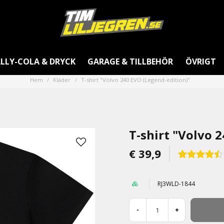
LLY-COLA & DRYCK
GARAGE & TILLBEHÖR
ÖVRIGT
Hem
Kläder
T-shirt "Volvo 240 EVO (Legend-edition)"
T-shirt "Volvo 
€ 39,9
RJ3WLD-1844
-
+