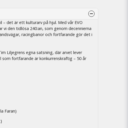
il – det är ett kulturarv på hjul. Med vår EVO
lar vi den tidlösa 240:an, som genom decennierna
landsvägar, racingbanor och fortfarande gör det i
im Liljegrens egna satsning, där arvet lever
l som fortfarande är konkurrenskraftig – 50 år
la Faran)
x)