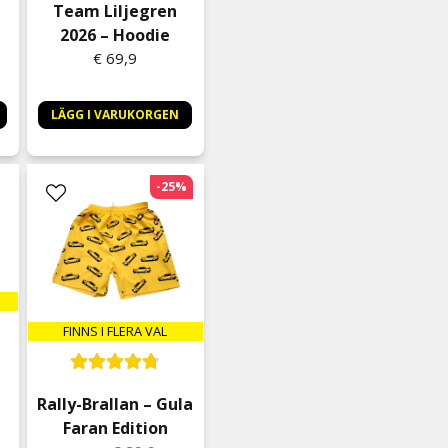
Team Liljegren
Anonym
2026 – Hoodie
9 kuukautta sitten
€ 69,9
Köpte en T-shirt som var v
autograf som jag blev lova
LÄGG I VARUKORGEN
Per Olof
10 kuukautta sitten
Oscar
-25%
10 kuukautta sitten
Kurt Egon
10 kuukautta sitten
Bra kvalitet på denna T-sh
Håkan
FINNS I FLERA VAL
1 vuosi sitten
Bra kvalitet
Roger
Rally-Brallan – Gula
1 vuosi sitten
Faran Edition