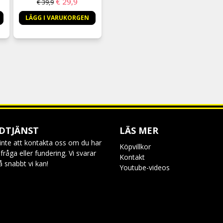
€ 29,9
€ 39,9
LÄGG I VARUKORGEN
DTJÄNST
LÄS MER
inte att kontakta oss om du har
Köpvillkor
råga eller fundering. Vi svarar
Kontakt
så snabbt vi kan!
Youtube-videos