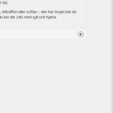
ll 5XL
 bilträffen eller soffan – den här tröjan bär du
u kör din 240: med själ och hjärta.
litet