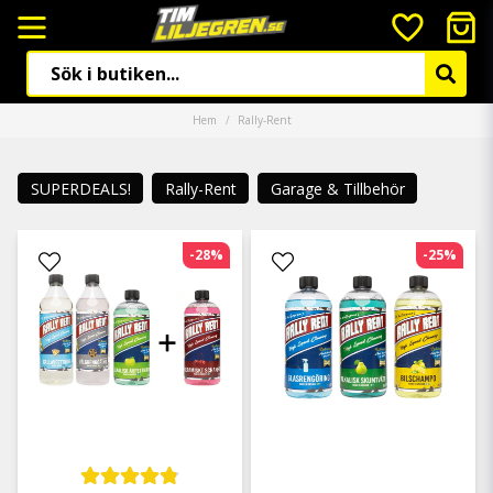
Hem
Rally-Rent
SUPERDEALS!
Rally-Rent
Garage & Tillbehör
-28%
-25%