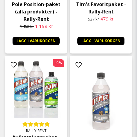
Pole Position-paket
Tim's Favoritpaket -
(alla produkter) -
Rally-Rent
Rally-Rent
479 kr
527 kr
1 199 kr
1 452 kr
LÄGG I VARUKORGEN
LÄGG I VARUKORGEN
-9%
RALLY-RENT