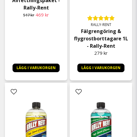
Avfettningspaket -
Rally-Rent
469 kr
517 kr
RALLY-RENT
Fälgrengöring &
flygrostborttagare 1L
- Rally-Rent
279 kr
LÄGG I VARUKORGEN
LÄGG I VARUKORGEN