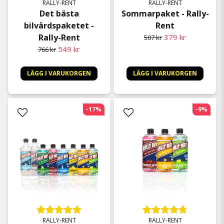
RALLY-RENT
RALLY-RENT
Det bästa
Sommarpaket - Rally-
bilvårdspaketet -
Rent
Rally-Rent
379 kr
507 kr
549 kr
766 kr
LÄGG I VARUKORGEN
LÄGG I VARUKORGEN
-17%
-9%
RALLY-RENT
RALLY-RENT