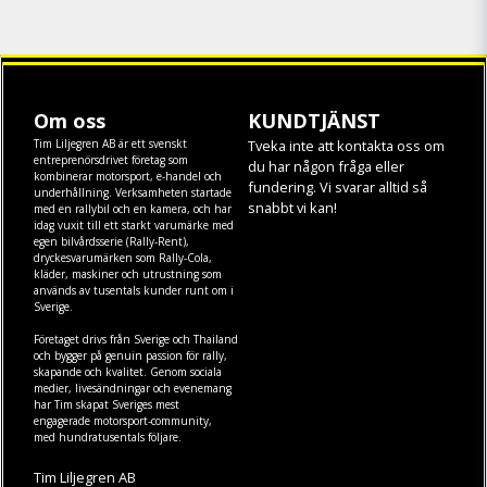
Om oss
KUNDTJÄNST
Tim Liljegren AB är ett svenskt
Tveka inte att kontakta oss om
entreprenörsdrivet företag som
du har någon fråga eller
kombinerar motorsport, e-handel och
fundering. Vi svarar alltid så
underhållning. Verksamheten startade
snabbt vi kan!
med en rallybil och en kamera, och har
idag vuxit till ett starkt varumärke med
egen
bilvårdsserie (Rally-Rent)
,
dryckesvarumärken som
Rally-Cola
,
kläder
,
maskiner
och
utrustning
som
används av tusentals kunder runt om i
Sverige.
Företaget drivs från Sverige och Thailand
och bygger på genuin passion för rally,
skapande och kvalitet. Genom sociala
medier, livesändningar och evenemang
har Tim skapat Sveriges mest
engagerade motorsport-community,
med hundratusentals följare.
Tim Liljegren AB