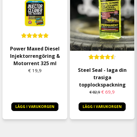
Power Maxed Diesel
Injektorrengöring &
Motorrent 325 ml
Steel Seal - laga din
€ 19,9
trasiga
topplockspackning
€ 69,9
€ 82,9
LÄGG I VARUKORGEN
LÄGG I VARUKORGEN