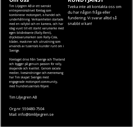
Tim Liljegren AB är ett svenskt
Tveka inte att kontakta oss om
entreprenörsdrivet företag som
du har någon fråga eller
kombinerar motorsport, e-handel och
fundering. Vi svarar alltid så
underhållning. Verksamheten startade
snabbt vi kan!
med en rallybil och en kamera, och har
idag vuxit till ett starkt varumärke med
egen
bilvårdsserie (Rally-Rent)
,
dryckesvarumärken som
Rally-Cola
,
kläder
,
maskiner
och
utrustning
som
används av tusentals kunder runt om i
Sverige.
Företaget drivs från Sverige och Thailand
och bygger på genuin passion för rally,
skapande och kvalitet. Genom sociala
medier, livesändningar och evenemang
har Tim skapat Sveriges mest
engagerade motorsport-community,
med hundratusentals följare.
Tim Liljegren AB
Org.nr: 559480-7504
Mail: info@timliljegren.se
LÄS MER
FÖLJ OSS