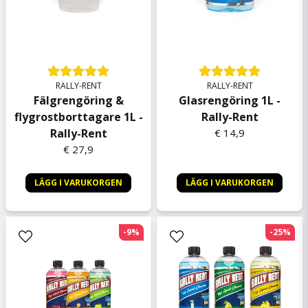
RALLY-RENT
RALLY-RENT
Fälgrengöring &
Glasrengöring 1L -
flygrostborttagare 1L -
Rally-Rent
Rally-Rent
€ 14,9
€ 27,9
LÄGG I VARUKORGEN
LÄGG I VARUKORGEN
-9%
-25%