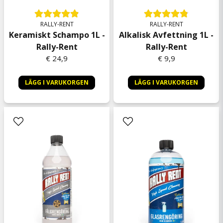
Peter
7 kuukautta sitten
RALLY-RENT
RALLY-RENT
Keramiskt Schampo 1L -
Alkalisk Avfettning 1L -
Johan
Rally-Rent
Rally-Rent
7 kuukautta sitten
€ 24,9
€ 9,9
Krister
7 kuukautta sitten
LÄGG I VARUKORGEN
LÄGG I VARUKORGEN