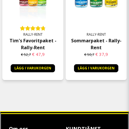
RALLY-RENT
RALLY-RENT
Tim's Favoritpaket -
Sommarpaket - Rally-
Rally-Rent
Rent
€ 47,9
€ 37,9
€ 52,7
€ 50,7
LÄGG I VARUKORGEN
LÄGG I VARUKORGEN
Om oss
KUNDTJÄNST