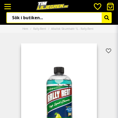
Hem
Rally-Rent
Alkalisk Skumtvätt 1L - Rally-Rent