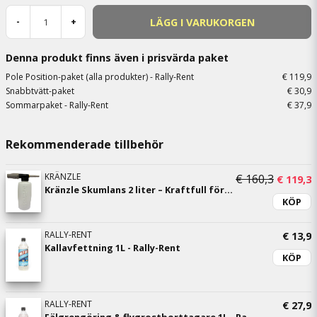
LÄGG I VARUKORGEN
-
+
Denna produkt finns även i prisvärda paket
Pole Position-paket (alla produkter) - Rally-Rent
€ 119,9
Snabbtvätt-paket
€ 30,9
Sommarpaket - Rally-Rent
€ 37,9
Rekommenderade tillbehör
KRÄNZLE
€ 160,3
€ 119,3
Kränzle Skumlans 2 liter – Kraftfull förtvätt med D12-snabbkoppling
KÖP
RALLY-RENT
€ 13,9
Kallavfettning 1L - Rally-Rent
KÖP
RALLY-RENT
€ 27,9