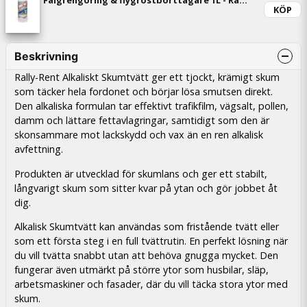
Fälgrengöring & flygrostborttagare 1L - Rally-Rent
KÖP
Beskrivning
Rally-Rent Alkaliskt Skumtvätt ger ett tjockt, krämigt skum
som täcker hela fordonet och börjar lösa smutsen direkt.
Den alkaliska formulan tar effektivt trafikfilm, vägsalt, pollen,
damm och lättare fettavlagringar, samtidigt som den är
skonsammare mot lackskydd och vax än en ren alkalisk
avfettning.
Produkten är utvecklad för skumlans och ger ett stabilt,
långvarigt skum som sitter kvar på ytan och gör jobbet åt
dig.
Alkalisk Skumtvätt kan användas som fristående tvätt eller
som ett första steg i en full tvättrutin. En perfekt lösning när
du vill tvätta snabbt utan att behöva gnugga mycket. Den
fungerar även utmärkt på större ytor som husbilar, släp,
arbetsmaskiner och fasader, där du vill täcka stora ytor med
skum.