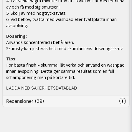
4: Låt verka några minuter utan att torka in. Låt medlet rinna
av och få med sig smutsen!
5: Skölj av med högtryckstvätt.
6: Vid behov, tvätta med washpad eller tvättplatta innan
avspolning.
Dosering:
Används koncentrerad i behållaren.
Skumstyrkan justeras helt med skumlansens doseringsskruv.
Tips:
För bästa finish – skumma, låt verka och använd en washpad
innan avspolning. Detta ger samma resultat som en full
schamponering men på kortare tid.
LADDA NED SÄKERHETSDATABLAD
Recensioner (29)
Anton
2 kuukautta sitten
Grymt bra