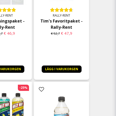
LLY-RENT
RALLY-RENT
ingspaket -
Tim's Favoritpaket -
ly-Rent
Rally-Rent
€ 46,9
€ 47,9
,7
€ 52,7
 VARUKORGEN
LÄGG I VARUKORGEN
-25%