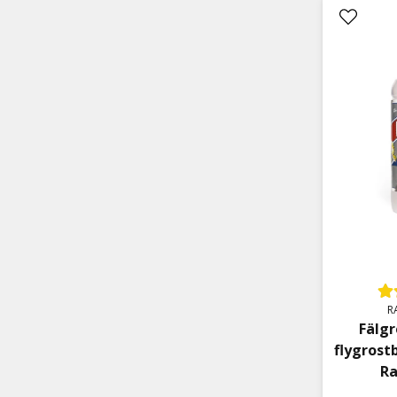
R
Fälg
flygrost
Ra