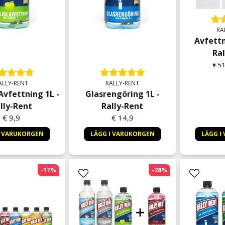
RA
Avfettn
Ral
€ 51
ALLY-RENT
RALLY-RENT
Avfettning 1L -
Glasrengöring 1L -
lly-Rent
Rally-Rent
€ 9,9
€ 14,9
I VARUKORGEN
LÄGG I VARUKORGEN
LÄGG I
-17%
-28%