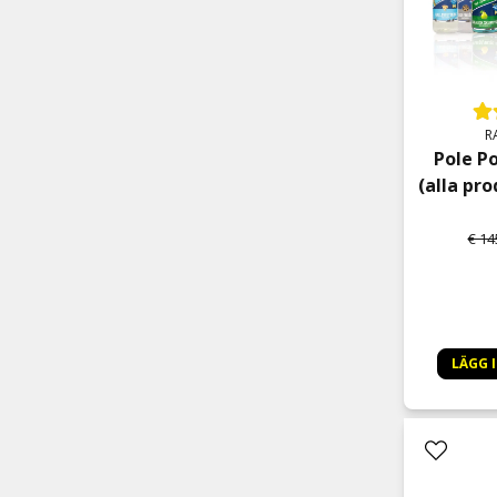
R
Pole P
(alla pro
€ 14
LÄGG 