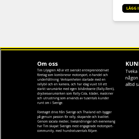
LÄGG 
Om oss
KUN
Tim Liljegren AB är ett svenskt entreprenörsdrivet
Tveka 
företag som kombinerar motorsport, e-handel och
någon f
underhållning. Verksamheten startade med en
alltid 
rallybil och en kamera, och har idag vuxit till ett
starkt varumärke med egen
bilvårdsserie (Rally-Rent)
,
dryckesvarumärken som
Rally-Cola
,
kläder
,
maskiner
och
utrustning
som används av tusentals kunder
runt om i Sverige.
Företaget drivs från Sverige och Thailand och bygger
på genuin passion för rally, skapande och kvalitet.
Genom sociala medier, livesändningar och evenemang
har Tim skapat Sveriges mest engagerade motorsport-
community, med hundratusentals följare.