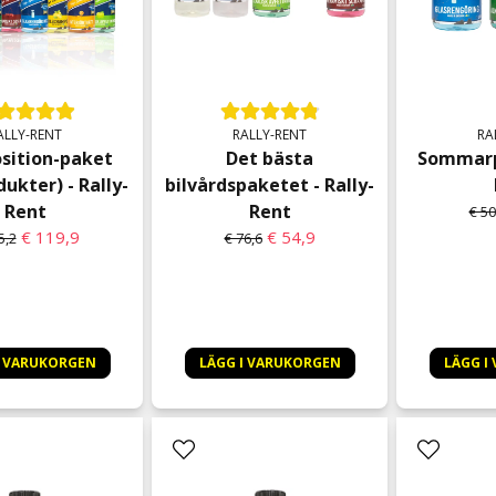
ALLY-RENT
RALLY-RENT
RA
osition-paket
Det bästa
Sommarpa
dukter) - Rally-
bilvårdspaketet - Rally-
Rent
Rent
€ 50
€ 119,9
€ 54,9
5,2
€ 76,6
I VARUKORGEN
LÄGG I VARUKORGEN
LÄGG I