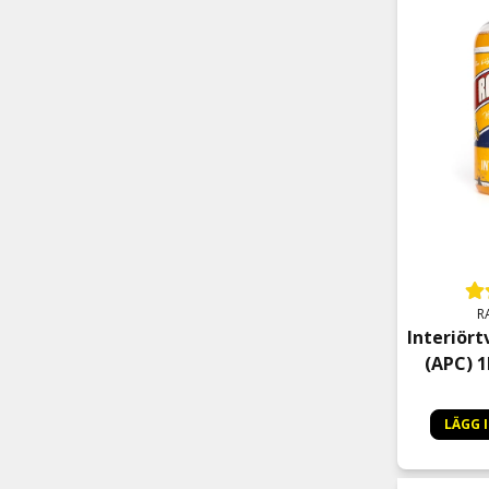
R
Interiört
(APC) 1
LÄGG 