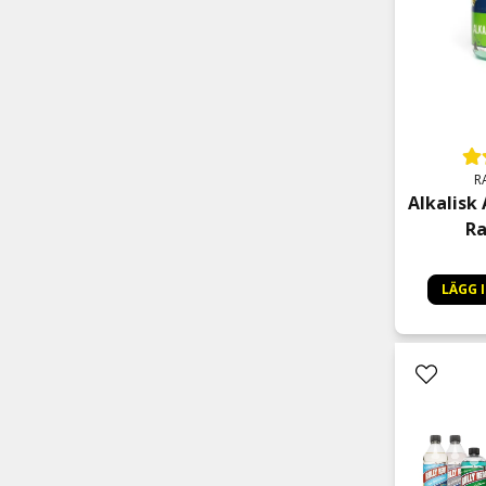
R
Alkalisk 
Ra
LÄGG 