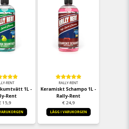
LLY-RENT
RALLY-RENT
Skumtvätt 1L -
Keramiskt Schampo 1L -
ly-Rent
Rally-Rent
€ 15,9
€ 24,9
 VARUKORGEN
LÄGG I VARUKORGEN