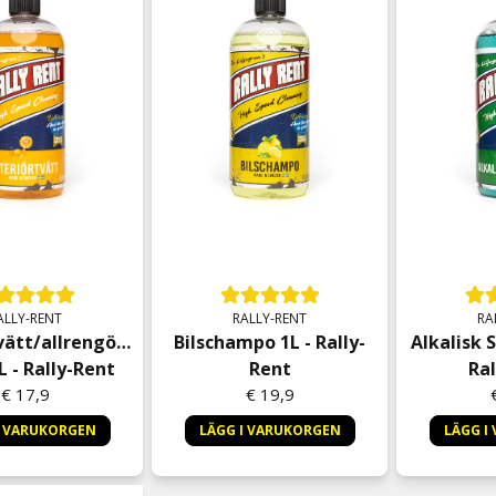
ALLY-RENT
RALLY-RENT
RA
vätt/allrengöring
Bilschampo 1L - Rally-
Alkalisk 
L - Rally-Rent
Rent
Ral
€ 17,9
€ 19,9
I VARUKORGEN
LÄGG I VARUKORGEN
LÄGG I