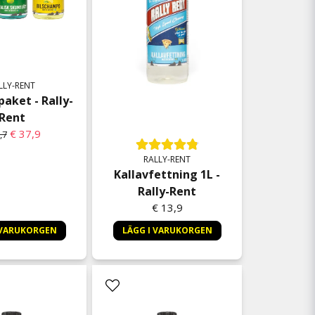
LLY-RENT
ket - Rally-
Rent
€ 37,9
,7
RALLY-RENT
Kallavfettning 1L -
Rally-Rent
€ 13,9
 VARUKORGEN
LÄGG I VARUKORGEN