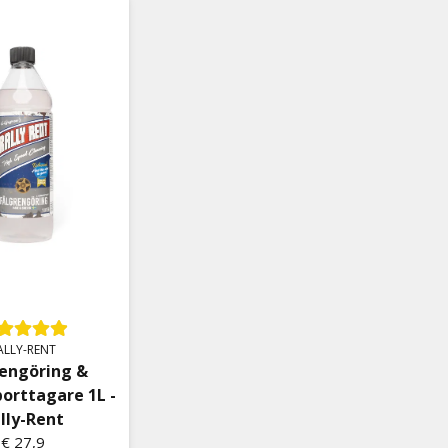
ALLY-RENT
rengöring &
borttagare 1L -
lly-Rent
€ 27,9