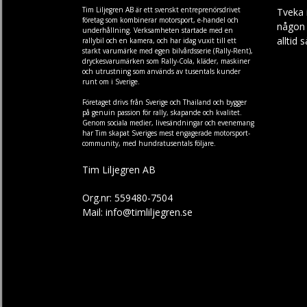
Tim Liljegren AB är ett svenskt entreprenörsdrivet
Tveka 
företag som kombinerar motorsport, e-handel och
någon f
underhållning. Verksamheten startade med en
alltid 
rallybil och en kamera, och har idag vuxit till ett
starkt varumärke med egen
bilvårdsserie (Rally-Rent)
,
dryckesvarumärken som
Rally-Cola
,
kläder
,
maskiner
och
utrustning
som används av tusentals kunder
runt om i Sverige.
Företaget drivs från Sverige och Thailand och bygger
på genuin passion för rally, skapande och kvalitet.
Genom sociala medier, livesändningar och evenemang
har Tim skapat Sveriges mest engagerade motorsport-
community, med hundratusentals följare.
Tim Liljegren AB
Org.nr: 559480-7504
Mail: info@timliljegren.se