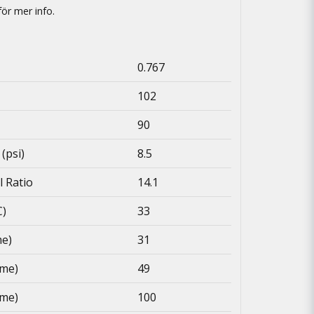
för mer info.
0.767
102
90
(psi)
8.5
l Ratio
14.1
C)
33
me)
31
ume)
49
ume)
100