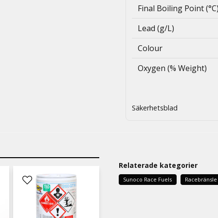
Final Boiling Point (°C
Lead (g/L)
Colour
Oxygen (% Weight)
Säkerhetsblad
Relaterade kategorier
Sunoco Race Fuels
Racebränsle