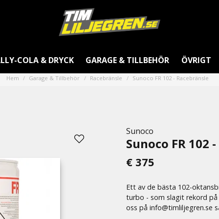
LLY-COLA & DRYCK
GARAGE & TILLBEHÖR
ÖVRIGT
Hem
Garage & Tillbehör
Racebränsle
Sunoco FR 102 - Racebränsle
Sunoco
Sunoco FR 102 -
€ 375
Ett av de bästa 102-oktansbr
turbo - som slagit rekord på
oss på info@timliljegren.se så 