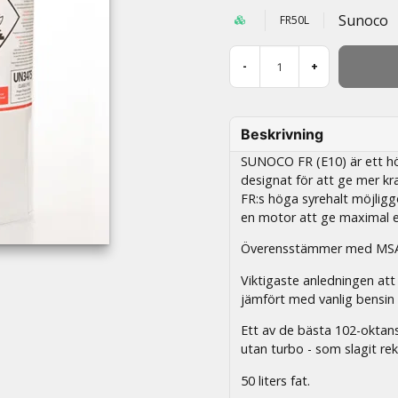
Sunoco
FR50L
-
+
Beskrivning
SUNOCO FR (E10) är ett hög
designat för att ge mer kr
FR:s höga syrehalt möjligg
en motor att ge maximal e
Överensstämmer med MSA,
Viktigaste anledningen att
jämfört med vanlig bensin 
Ett av de bästa 102-oktans
utan turbo - som slagit re
50 liters fat.