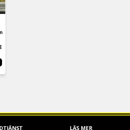
in
g
DTJÄNST
LÄS MER