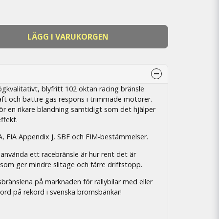
LÄGG I VARUKORGEN
kvalitativt, blyfritt 102 oktan racing bränsle
aft och bättre gas respons i trimmade motorer.
ör en rikare blandning samtidigt som det hjälper
ffekt.
 FIA Appendix J, SBF och FIM-bestämmelser.
 använda ett racebränsle är hur rent det är
som ger mindre slitage och färre driftstopp.
bränslena på marknaden för rallybilar med eller
kord på rekord i svenska bromsbänkar!