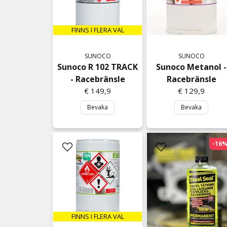
FINNS I FLERA VAL
SUNOCO
SUNOCO
Sunoco R 102 TRACK
Sunoco Metanol -
- Racebränsle
Racebränsle
€ 149,9
€ 129,9
Bevaka
Bevaka
-16
FINNS I FLERA VAL