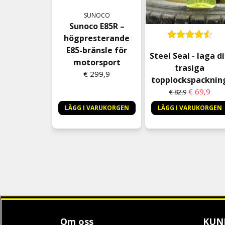
SUNOCO
Sunoco E85R –
högpresterande
E85-bränsle för
Steel Seal - laga d
motorsport
trasiga
€ 299,9
topplockspacknin
€ 69,9
€ 82,9
LÄGG I VARUKORGEN
LÄGG I VARUKORGEN
Om oss
KUN