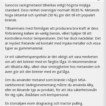
Sunocos racingmetanol tillverkas enligt högsta möjliga
standard. Dess renhet överstiger normalt 99,85 %. Metanols
höga oktantal och syrehalt (50 %) gör det till ett populärt
bränsle.
Tillsammans med förmågan att producera bra kraft är dess
förbränning kallare än vanlig bensin, vilket hjälper till att
kontrollera motor temperaturen. Det har dock nackdelar. Det
är mycket frätande vid kontakt med mjuka metaller och vissa
typer av gummimaterial.
Ur ett säkerhetsperspektiv är det viktigt att vara medveten
om att det brinner med en färglös låga. Vi rekommenderar
att tillsätta Alky, vilket ökar smörjigheten hos metanolen och
även gör att den brinner med en gul låga.
Om du använder metanol som bränsle i något MSA-
sanktionerat tävlingsevenemang måste du använda Alky,
eller en liknande typ av produkt, för att öka säkerhetsnivån
för dig själv, åskådare och kretspersonal.
En storsäljare inom dragracing och tractor pulling.