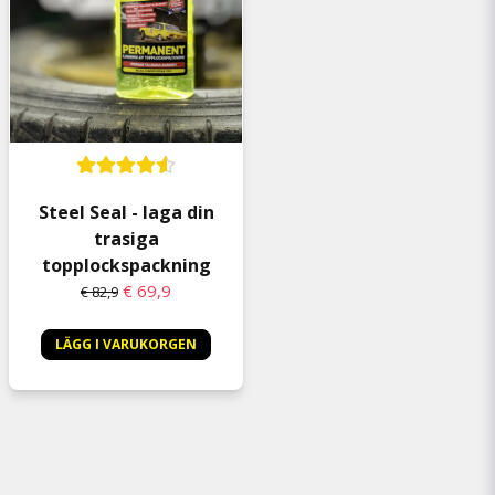
Steel Seal - laga din
trasiga
topplockspackning
€ 69,9
€ 82,9
LÄGG I VARUKORGEN