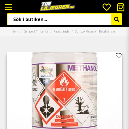
Hem
Garage & Tillbehör
Racebränsle
Sunoco Metanol - Racebränsle