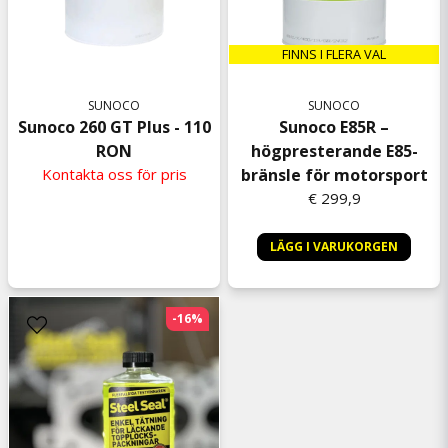
FINNS I FLERA VAL
SUNOCO
SUNOCO
Sunoco 260 GT Plus - 110
Sunoco E85R –
RON
högpresterande E85-
Kontakta oss för pris
bränsle för motorsport
€ 299,9
LÄGG I VARUKORGEN
-16%