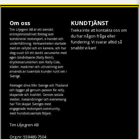
Om oss
KUNDTJÄNST
Tim Liljegren AB är ett svenskt
Tveka inte att kontakta oss om
entreprenörsdrivet företag som
du har någon fråga eller
kombinerar motorsport, e-handel och
fundering. Vi svarar alltid så
underhållning. Verksamheten startade
snabbt vi kan!
med en rallybil och en kamera, och har
idag vuxit till ett starkt varumärke med
egen
bilvårdsserie (Rally-Rent)
,
dryckesvarumärken som
Rally-Cola
,
kläder
,
maskiner
och
utrustning
som
används av tusentals kunder runt om i
Sverige.
Företaget drivs från Sverige och Thailand
och bygger på genuin passion för rally,
skapande och kvalitet. Genom sociala
medier, livesändningar och evenemang
har Tim skapat Sveriges mest
engagerade motorsport-community,
med hundratusentals följare.
Tim Liljegren AB
Org.nr: 559480-7504