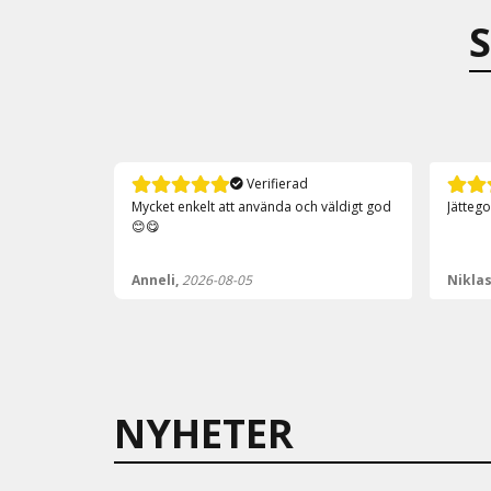
Verifierad
 väldigt god
Jättegoda såser , kommer att köpa igen
Smidig
Niklas,
2026-08-05
Nikla
NYHETER