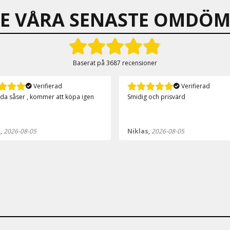
SE VÅRA SENASTE OMDÖM
Baserat på
3687 recensioner
Verifierad
Verifierad
 och prisvärd
Över förväntan🤩
s,
2026-08-05
Anonym,
2026-08-05