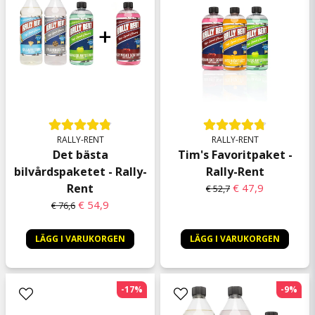
RALLY-RENT
RALLY-RENT
Det bästa
Tim's Favoritpaket -
bilvårdspaketet - Rally-
Rally-Rent
Rent
€ 47,9
€ 52,7
€ 54,9
€ 76,6
LÄGG I VARUKORGEN
LÄGG I VARUKORGEN
-17%
-9%