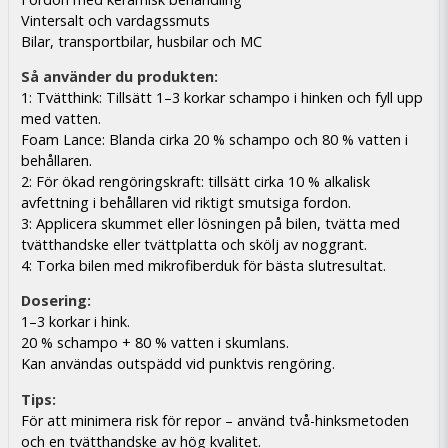
Vintersalt och vardagssmuts
Bilar, transportbilar, husbilar och MC
Så använder du produkten:
1: Tvätthink: Tillsätt 1–3 korkar schampo i hinken och fyll upp
med vatten.
Foam Lance: Blanda cirka 20 % schampo och 80 % vatten i
behållaren.
2: För ökad rengöringskraft: tillsätt cirka 10 % alkalisk
avfettning i behållaren vid riktigt smutsiga fordon.
3: Applicera skummet eller lösningen på bilen, tvätta med
tvätthandske eller tvättplatta och skölj av noggrant.
4: Torka bilen med mikrofiberduk för bästa slutresultat.
Dosering:
1–3 korkar i hink.
20 % schampo + 80 % vatten i skumlans.
Kan användas outspädd vid punktvis rengöring.
Tips:
För att minimera risk för repor – använd två-hinksmetoden
och en tvätthandske av hög kvalitet.