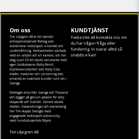
Om oss
KUNDTJÄNST
Tim Liljegren AB är ett svenskt
Tveka inte att kontakta oss om
entreprenörsdrivet företag som
du har någon fråga eller
kombinerar motorsport, e-handel och
fundering. Vi svarar alltid så
underhållning. Verksamheten startade
snabbt vi kan!
med en rallybil och en kamera, och har
idag vuxit till ett starkt varumärke med
egen
bilvårdsserie (Rally-Rent)
,
dryckesvarumärken som
Rally-Cola
,
kläder
,
maskiner
och
utrustning
som
används av tusentals kunder runt om i
Sverige.
Företaget drivs från Sverige och Thailand
och bygger på genuin passion för rally,
skapande och kvalitet. Genom sociala
medier, livesändningar och evenemang
har Tim skapat Sveriges mest
engagerade motorsport-community,
med hundratusentals följare.
Tim Liljegren AB