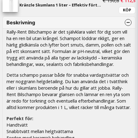
€ 150,8
€ 112,5
Kränzle Skumlans 1 liter – Effektiv förtvätt för K1050-serien (D10)
KÖP
Beskrivning
Rally-Rent Bilschampo är det självklara valet för dig som vill
ha en ren bil utan krångel. Schampot löddrar rikligt, ger en
härlig glidkänsla och lyfter bort smuts, damm, pollen och salt
på ett skonsamt sätt. Formulan är pH-neutral, vilket gör den
trygg att använda på alla typer av lackskydd – keramiska
behandlingar, wax, sealants och fabriksbehandlingar.
Detta schampo passar både för snabba vardagstvättar och
mer noggrann helgdetailing. Du kan använda det i tvätthink
eller i skumlans beroende på hur du gillar att jobba. Rally-
Rent Bilschampo bevarar glansen och lämnar en ren yta som
är redo för torkning och eventuella efterbehandlingar. Som
alltid kommer produkten i 1 L, vilket räcker till många tvättar.
Perfekt för:
Handtvätt
Snabbtvätt mellan helgtvättarna
Fordon med keramisk behandling