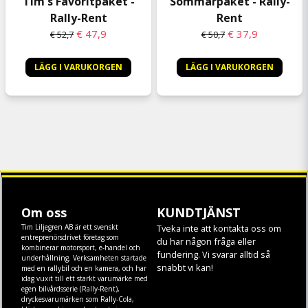
Tim's Favoritpaket -
Sommarpaket - Rally-
Rally-Rent
Rent
€ 47,9
€ 37,9
€ 52,7
€ 50,7
LÄGG I VARUKORGEN
LÄGG I VARUKORGEN
Om oss
KUNDTJÄNST
Tim Liljegren AB är ett svenskt
Tveka inte att kontakta oss om
entreprenörsdrivet företag som
du har någon fråga eller
kombinerar motorsport, e-handel och
fundering. Vi svarar alltid så
underhållning. Verksamheten startade
snabbt vi kan!
med en rallybil och en kamera, och har
idag vuxit till ett starkt varumärke med
egen
bilvårdsserie (Rally-Rent)
,
dryckesvarumärken som
Rally-Cola
,