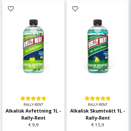
Anders
1 kuukausi sitten
Michael
3 kuukautta sitten
Peter
3 kuukautta sitten
Pettersson
4 kuukautta sitten
Robert
4 kuukautta sitten
Rekommenderar 😊👍
Pilvi
5 kuukautta sitten
RALLY-RENT
RALLY-RENT
Alkalisk Avfettning 1L -
Alkalisk Skumtvätt 1L -
Anonym
Rally-Rent
Rally-Rent
7 kuukautta sitten
€ 9,9
€ 15,9