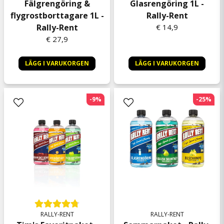
Fälgrengöring &
Glasrengöring 1L -
flygrostborttagare 1L -
Rally-Rent
Rally-Rent
€ 14,9
€ 27,9
LÄGG I VARUKORGEN
LÄGG I VARUKORGEN
-9%
-25%
RALLY-RENT
RALLY-RENT