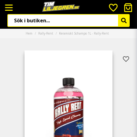
Hem
Rally-Rent
Keramiskt Schampo 1L - Rally-Rent