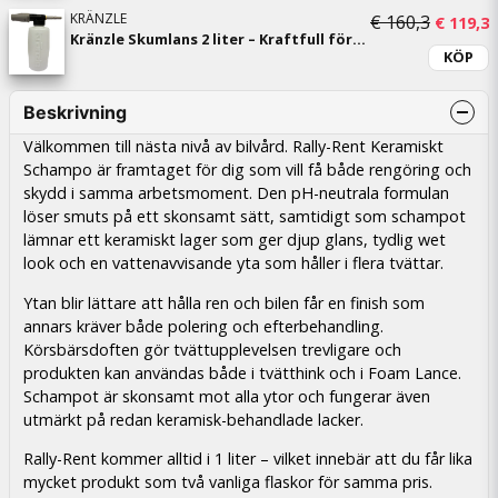
KRÄNZLE
€ 160,3
€ 119,3
Kränzle Skumlans 2 liter – Kraftfull förtvätt med D12-snabbkoppling
KÖP
Beskrivning
Välkommen till nästa nivå av bilvård. Rally-Rent Keramiskt
Schampo är framtaget för dig som vill få både rengöring och
skydd i samma arbetsmoment. Den pH-neutrala formulan
löser smuts på ett skonsamt sätt, samtidigt som schampot
lämnar ett keramiskt lager som ger djup glans, tydlig wet
look och en vattenavvisande yta som håller i flera tvättar.
Ytan blir lättare att hålla ren och bilen får en finish som
annars kräver både polering och efterbehandling.
Körsbärsdoften gör tvättupplevelsen trevligare och
produkten kan användas både i tvätthink och i Foam Lance.
Schampot är skonsamt mot alla ytor och fungerar även
utmärkt på redan keramisk-behandlade lacker.
Rally-Rent kommer alltid i 1 liter – vilket innebär att du får lika
mycket produkt som två vanliga flaskor för samma pris.