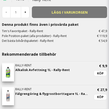
LÄGG I VARUKORGEN
-
+
Denna produkt finns även i prisvärda paket
Tim's Favoritpaket - Rally-Rent
€ 47,9
Pole Position-paket (alla produkter) - Rally-Rent
€ 119,9
Det bästa bilvårdspaketet - Rally-Rent
€ 54,9
Rekommenderade tillbehör
RALLY-RENT
€ 9,9
Alkalisk Avfettning 1L - Rally-Rent
KÖP
RALLY-RENT
€ 27,9
Fälgrengöring & flygrostborttagare 1L - Rally-Rent
KÖP