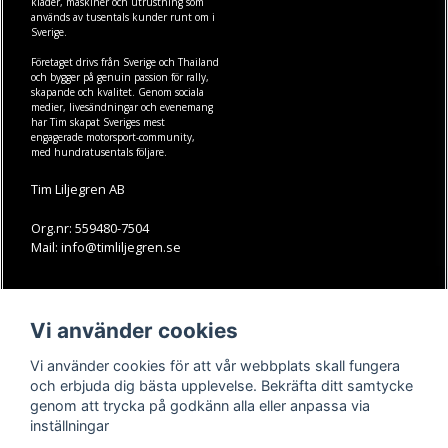
kläder
,
maskiner
och
utrustning
som
används av tusentals kunder runt om i
Sverige.
Företaget drivs från Sverige och Thailand
och bygger på genuin passion för rally,
skapande och kvalitet. Genom sociala
medier, livesändningar och evenemang
har Tim skapat Sveriges mest
engagerade motorsport-community,
med hundratusentals följare.
Tim Liljegren AB
Org.nr: 559480-7504
Mail: info@timliljegren.se
LÄS MER
FÖLJ OSS
Vi använder cookies
Facebook
Köpvillkor
Kontakt
Instagram
Vi använder cookies för att vår webbplats skall fungera
Youtube-videos
Youtube
och erbjuda dig bästa upplevelse. Bekräfta ditt samtycke
genom att trycka på godkänn alla eller anpassa via
TikTok
inställningar