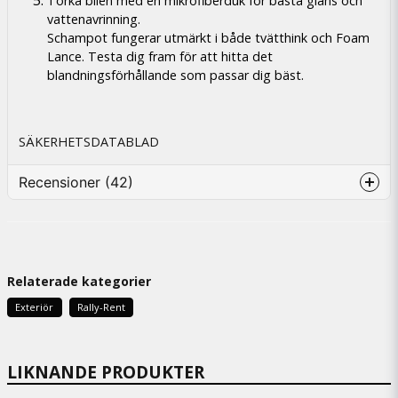
Torka bilen med en mikrofiberduk för bästa glans och
vattenavrinning.
Schampot fungerar utmärkt i både tvätthink och Foam
Lance. Testa dig fram för att hitta det
blandningsförhållande som passar dig bäst.
SÄKERHETSDATABLAD
Recensioner (42)
Peter
3 päivää sitten
Relaterade kategorier
Lars Johnny Roberth
1 viikko sitten
Exteriör
Rally-Rent
Anders
4 viikkoa sitten
LIKNANDE PRODUKTER
mycket bra och bra resultat