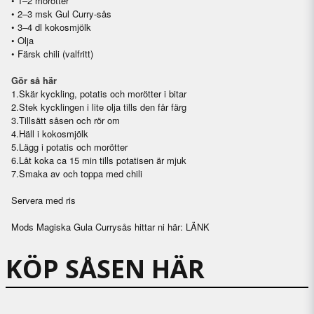
• 1–2 morötter
• 2–3 msk Gul Curry-sås
• 3–4 dl kokosmjölk
• Olja
• Färsk chili (valfritt)
Gör så här
1.
Skär kyckling, potatis och morötter i bitar
2.
Stek kycklingen i lite olja tills den får färg
3.
Tillsätt såsen och rör om
4.
Häll i kokosmjölk
5.
Lägg i potatis och morötter
6.
Låt koka ca 15 min tills potatisen är mjuk
7.
Smaka av och toppa med chili
Servera med ris
Mods Magiska Gula Currysås hittar ni här:
LÄNK
KÖP SÅSEN HÄR