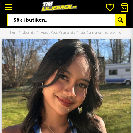
Hem
Mods Sås
Recept Mods Magiska Sås
Gul Currygryta med kyckling