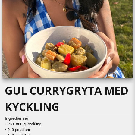
GUL CURRYGRYTA MED
KYCKLING
Ingredienser
• 250–300 g kyckling
• 2–3 potatisar