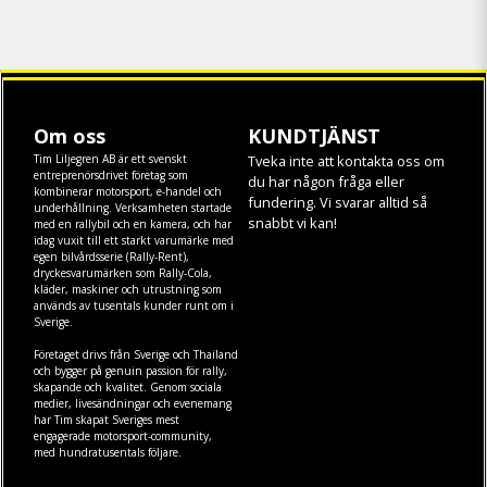
Om oss
KUNDTJÄNST
Tim Liljegren AB är ett svenskt
Tveka inte att kontakta oss om
entreprenörsdrivet företag som
du har någon fråga eller
kombinerar motorsport, e-handel och
fundering. Vi svarar alltid så
underhållning. Verksamheten startade
snabbt vi kan!
med en rallybil och en kamera, och har
idag vuxit till ett starkt varumärke med
egen
bilvårdsserie (Rally-Rent)
,
dryckesvarumärken som
Rally-Cola
,
kläder
,
maskiner
och
utrustning
som
används av tusentals kunder runt om i
Sverige.
Företaget drivs från Sverige och Thailand
och bygger på genuin passion för rally,
skapande och kvalitet. Genom sociala
medier, livesändningar och evenemang
har Tim skapat Sveriges mest
engagerade motorsport-community,
med hundratusentals följare.