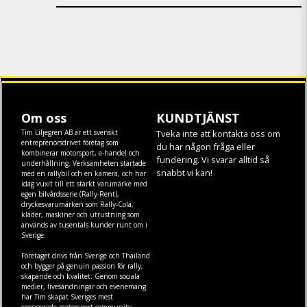
Om oss
KUNDTJÄNST
Tim Liljegren AB är ett svenskt
Tveka inte att kontakta oss om
entreprenörsdrivet företag som
du har någon fråga eller
kombinerar motorsport, e-handel och
fundering. Vi svarar alltid så
underhållning. Verksamheten startade
snabbt vi kan!
med en rallybil och en kamera, och har
idag vuxit till ett starkt varumärke med
egen
bilvårdsserie (Rally-Rent)
,
dryckesvarumärken som
Rally-Cola
,
kläder
,
maskiner
och
utrustning
som
används av tusentals kunder runt om i
Sverige.
Företaget drivs från Sverige och Thailand
och bygger på genuin passion för rally,
skapande och kvalitet. Genom sociala
medier, livesändningar och evenemang
har Tim skapat Sveriges mest