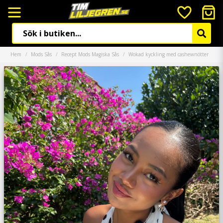
Hem
Mods Sås
Recept Mods Magiska Sås
Wokad kyckling med cashewnötter