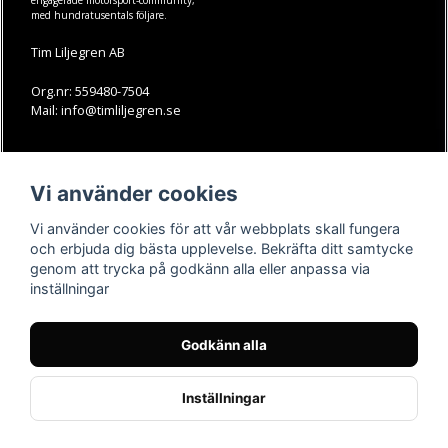
engagerade motorsport-community,
med hundratusentals följare.
Tim Liljegren AB
Org.nr: 559480-7504
Mail: info@timliljegren.se
LÄS MER
FÖLJ OSS
Vi använder cookies
Facebook
Köpvillkor
Kontakt
Instagram
Vi använder cookies för att vår webbplats skall fungera
Youtube-videos
Youtube
och erbjuda dig bästa upplevelse. Bekräfta ditt samtycke
genom att trycka på godkänn alla eller anpassa via
TikTok
inställningar
Godkänn alla
Inställningar
Powered by Nyehandel AB