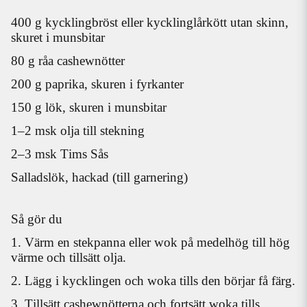
400 g kycklingbröst eller kycklinglårkött utan skinn,
skuret i munsbitar
80 g råa cashewnötter
200 g paprika, skuren i fyrkanter
150 g lök, skuren i munsbitar
1–2 msk olja till stekning
2–3 msk
Tims Sås
Salladslök, hackad (till garnering)
Så gör du
1. Värm en stekpanna eller wok på medelhög till hög
värme och tillsätt olja.
2. Lägg i kycklingen och woka tills den börjar få färg.
3. Tillsätt cashewnötterna och fortsätt woka tills