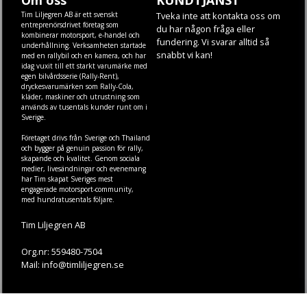
Om oss
KUNDTJÄNST
Tim Liljegren AB är ett svenskt
Tveka inte att kontakta oss om
entreprenörsdrivet företag som
du har någon fråga eller
kombinerar motorsport, e-handel och
fundering. Vi svarar alltid så
underhållning. Verksamheten startade
snabbt vi kan!
med en rallybil och en kamera, och har
idag vuxit till ett starkt varumärke med
egen
bilvårdsserie (Rally-Rent)
,
dryckesvarumärken som
Rally-Cola
,
kläder
,
maskiner
och
utrustning
som
används av tusentals kunder runt om i
Sverige.
Företaget drivs från Sverige och Thailand
och bygger på genuin passion för rally,
skapande och kvalitet. Genom sociala
medier, livesändningar och evenemang
har Tim skapat Sveriges mest
engagerade motorsport-community,
med hundratusentals följare.
Tim Liljegren AB
Org.nr: 559480-7504
Mail: info@timliljegren.se
LÄS MER
FÖLJ OSS