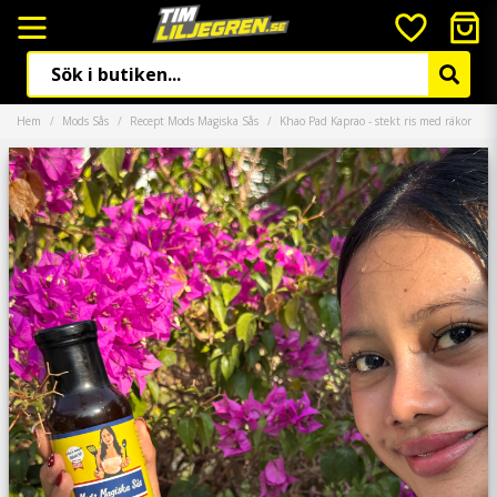
Hem
Mods Sås
Recept Mods Magiska Sås
Khao Pad Kaprao - stekt ris med räkor