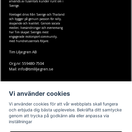
används av tusentals kunder runt om i
Sverige.
Företaget drivs från Sverige och Thailand
och bygger på genuin passion för rally,
skapande och kvalitet. Genom sociala
medier, livesändningar och evenemang
har Tim skapat Sveriges mest
engagerade motorsport-community,
med hundratusentals följare.
Tim Liljegren AB
Org.nr: 559480-7504
Mail: info@timliljegren.se
LÄS MER
FÖLJ OSS
Vi använder cookies
Facebook
Köpvillkor
Kontakt
Instagram
Vi använder cookies för att vår webbplats skall fungera
Youtube-videos
Youtube
och erbjuda dig bästa upplevelse. Bekräfta ditt samtycke
genom att trycka på godkänn alla eller anpassa via
TikTok
inställningar