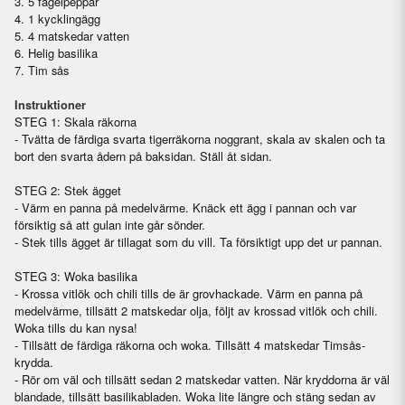
3. 5 fågelpeppar
4. 1 kycklingägg
5. 4 matskedar vatten
6. Helig basilika
7.
Tim sås
Instruktioner
STEG 1: Skala räkorna
- Tvätta de färdiga svarta tigerräkorna noggrant, skala av skalen och ta
bort den svarta ådern på baksidan. Ställ åt sidan.
STEG 2: Stek ägget
- Värm en panna på medelvärme. Knäck ett ägg i pannan och var
försiktig så att gulan inte går sönder.
- Stek tills ägget är tillagat som du vill. Ta försiktigt upp det ur pannan.
STEG 3: Woka basilika
- Krossa vitlök och chili tills de är grovhackade. Värm en panna på
medelvärme, tillsätt 2 matskedar olja, följt av krossad vitlök och chili.
Woka tills du kan nysa!
- Tillsätt de färdiga räkorna och woka. Tillsätt 4 matskedar Timsås-
krydda.
- Rör om väl och tillsätt sedan 2 matskedar vatten. När kryddorna är väl
blandade, tillsätt basilikabladen. Woka lite längre och stäng sedan av