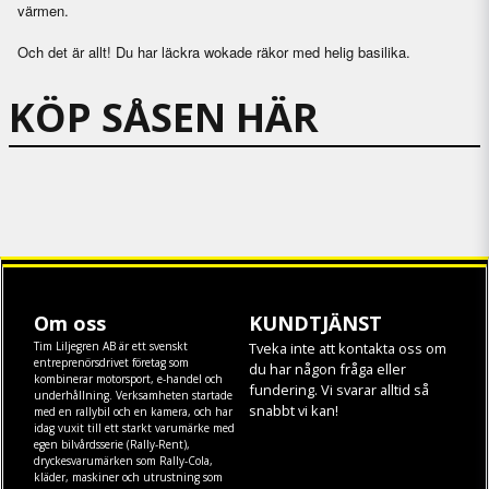
värmen.
Och det är allt! Du har läckra wokade räkor med helig basilika.
KÖP SÅSEN HÄR
Om oss
KUNDTJÄNST
Tim Liljegren AB är ett svenskt
Tveka inte att kontakta oss om
entreprenörsdrivet företag som
du har någon fråga eller
kombinerar motorsport, e-handel och
fundering. Vi svarar alltid så
underhållning. Verksamheten startade
snabbt vi kan!
med en rallybil och en kamera, och har
idag vuxit till ett starkt varumärke med
egen
bilvårdsserie (Rally-Rent)
,
dryckesvarumärken som
Rally-Cola
,
kläder
,
maskiner
och
utrustning
som