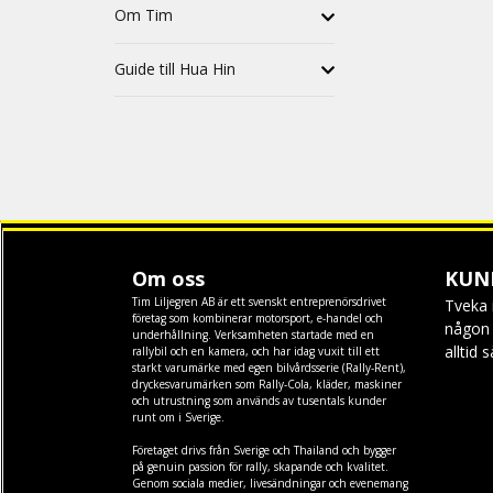
Om Tim
Guide till Hua Hin
Om oss
KUN
Tim Liljegren AB är ett svenskt entreprenörsdrivet
Tveka 
företag som kombinerar motorsport, e-handel och
någon f
underhållning. Verksamheten startade med en
alltid 
rallybil och en kamera, och har idag vuxit till ett
starkt varumärke med egen
bilvårdsserie (Rally-Rent)
,
dryckesvarumärken som
Rally-Cola
,
kläder
,
maskiner
och
utrustning
som används av tusentals kunder
runt om i Sverige.
Företaget drivs från Sverige och Thailand och bygger
på genuin passion för rally, skapande och kvalitet.
Genom sociala medier, livesändningar och evenemang