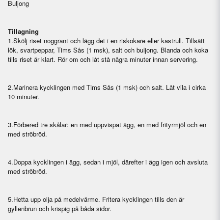
Buljong
Tillagning
1.
Skölj riset noggrant och lägg det i en riskokare eller kastrull. Tillsätt
lök, svartpeppar, Tims Sås (1 msk), salt och buljong. Blanda och koka
tills riset är klart. Rör om och låt stå några minuter innan servering.
2.
Marinera kycklingen med Tims Sås (1 msk) och salt. Låt vila i cirka
10 minuter.
3.
Förbered tre skålar: en med uppvispat ägg, en med frityrmjöl och en
med ströbröd.
4.
Doppa kycklingen i ägg, sedan i mjöl, därefter i ägg igen och avsluta
med ströbröd.
5.
Hetta upp olja på medelvärme. Fritera kycklingen tills den är
gyllenbrun och krispig på båda sidor.