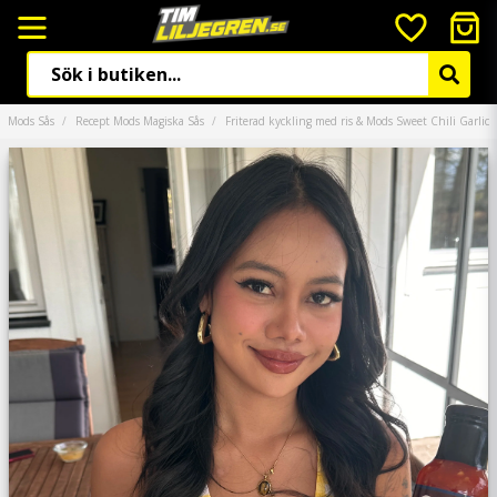
Mods Sås
Recept Mods Magiska Sås
Friterad kyckling med ris & Mods Sweet Chili Garlic