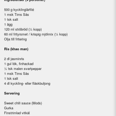
500 g kycklinglårfilé
1 msk Tims Sås
1 tsk salt
1 ägg
120 ml ströbröd (½ kopp)
60 ml frityrsmet / krispig mjölmix (¼ kopp)
Olja till fritering
Ris (khao man)
2 dl jasminris
1 gul lök, finhackad
½ tsk malen svartpeppar
1 msk Tims Sås
1 tsk salt
4 dl kyckling- eller fläskbuljong
Servering
Sweet chili sauce (Mods)
Gurka
Finstrimlad vitkål