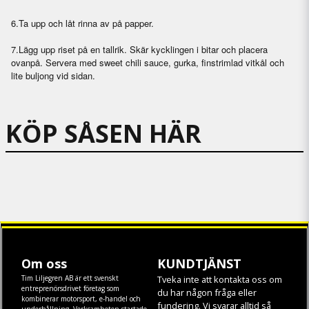
6.
Ta upp och låt rinna av på papper.
7.
Lägg upp riset på en tallrik. Skär kycklingen i bitar och placera
ovanpå. Servera med sweet chili sauce, gurka, finstrimlad vitkål och
lite buljong vid sidan.
KÖP SÅSEN HÄR
Om oss
KUNDTJÄNST
Tim Liljegren AB är ett svenskt
Tveka inte att kontakta oss om
entreprenörsdrivet företag som
du har någon fråga eller
kombinerar motorsport, e-handel och
fundering. Vi svarar alltid så