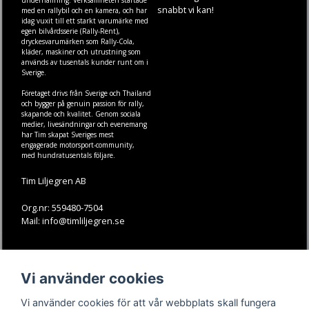
underhållning. Verksamheten startade
snabbt vi kan!
med en rallybil och en kamera, och har
idag vuxit till ett starkt varumärke med
egen
bilvårdsserie (Rally-Rent)
,
dryckesvarumärken som
Rally-Cola
,
kläder
,
maskiner
och
utrustning
som
används av tusentals kunder runt om i
Sverige.
Företaget drivs från Sverige och Thailand
och bygger på genuin passion för rally,
skapande och kvalitet. Genom sociala
medier, livesändningar och evenemang
har Tim skapat Sveriges mest
engagerade motorsport-community,
med hundratusentals följare.
Tim Liljegren AB
Org.nr: 559480-7504
Mail: info@timliljegren.se
LÄS MER
FÖLJ OSS
Vi använder cookies
Facebook
Köpvillkor
Kontakt
Instagram
Vi använder cookies för att vår webbplats skall fungera