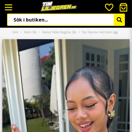
Hem
Mods Sås
Recept Mods Magiska Sås
Pad Kaprow med stekt ägg