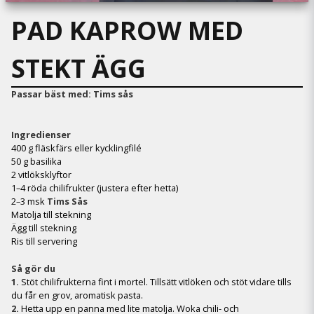
PAD KAPROW MED
STEKT ÄGG
Passar bäst med: Tims sås
Ingredienser
400 g fläskfärs eller kycklingfilé
50 g basilika
2 vitlöksklyftor
1–4 röda chilifrukter (justera efter hetta)
2–3 msk
Tims Sås
Matolja till stekning
Ägg till stekning
Ris till servering
Så gör du
1.
Stöt chilifrukterna fint i mortel. Tillsätt vitlöken och stöt vidare tills
du får en grov, aromatisk pasta.
2.
Hetta upp en panna med lite matolja. Woka chili- och