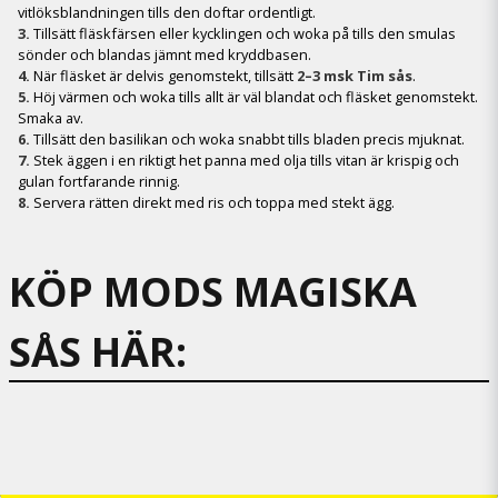
vitlöksblandningen tills den doftar ordentligt.
3.
Tillsätt fläskfärsen eller kycklingen och woka på tills den smulas
sönder och blandas jämnt med kryddbasen.
4.
När fläsket är delvis genomstekt, tillsätt
2–3 msk Tim sås
.
5.
Höj värmen och woka tills allt är väl blandat och fläsket genomstekt.
Smaka av.
6.
Tillsätt den basilikan och woka snabbt tills bladen precis mjuknat.
7.
Stek äggen i en riktigt het panna med olja tills vitan är krispig och
gulan fortfarande rinnig.
8.
Servera rätten direkt med ris och toppa med stekt ägg.
KÖP MODS MAGISKA
SÅS HÄR: