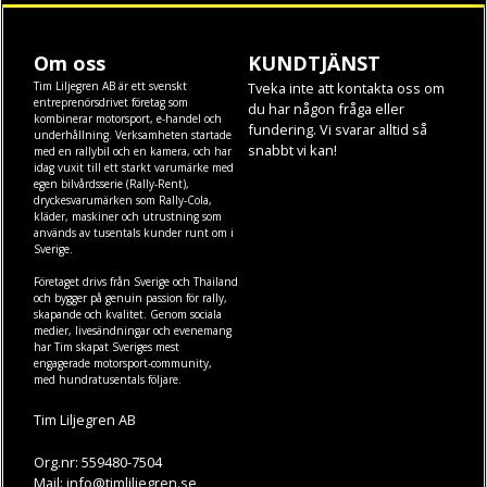
Om oss
KUNDTJÄNST
Tim Liljegren AB är ett svenskt
Tveka inte att kontakta oss om
entreprenörsdrivet företag som
du har någon fråga eller
kombinerar motorsport, e-handel och
fundering. Vi svarar alltid så
underhållning. Verksamheten startade
snabbt vi kan!
med en rallybil och en kamera, och har
idag vuxit till ett starkt varumärke med
egen
bilvårdsserie (Rally-Rent)
,
dryckesvarumärken som
Rally-Cola
,
kläder
,
maskiner
och
utrustning
som
används av tusentals kunder runt om i
Sverige.
Företaget drivs från Sverige och Thailand
och bygger på genuin passion för rally,
skapande och kvalitet. Genom sociala
medier, livesändningar och evenemang
har Tim skapat Sveriges mest
engagerade motorsport-community,
med hundratusentals följare.
Tim Liljegren AB
Org.nr: 559480-7504
Mail: info@timliljegren.se