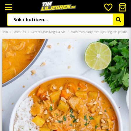
Hem
Mods Sås
Recept Mods Magiska Sås
Massaman-curry med kyckling och potatis