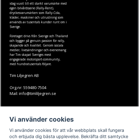
idag vuxit till ett starkt varumärke med
egen
bilvårdsserie (Rally-Rent)
,
dryckesvarumärken som
Rally-Cola
,
kläder
,
maskiner
och
utrustning
som
används av tusentals kunder runt om i
Sverige.
Företaget drivs från Sverige och Thailand
och bygger på genuin passion för rally,
skapande och kvalitet. Genom sociala
medier, livesändningar och evenemang
har Tim skapat Sveriges mest
engagerade motorsport-community,
med hundratusentals följare.
Tim Liljegren AB
Org.nr: 559480-7504
Mail: info@timliljegren.se
LÄS MER
FÖLJ OSS
Vi använder cookies
Facebook
Köpvillkor
Kontakt
Instagram
Vi använder cookies för att vår webbplats skall fungera
Youtube-videos
Youtube
och erbjuda dig bästa upplevelse. Bekräfta ditt samtycke