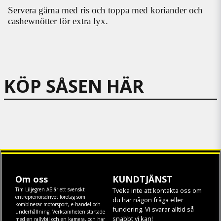
Servera gärna med ris och toppa med koriander och
cashewnötter för extra lyx.
KÖP SÅSEN HÄR
Om oss
KUNDTJÄNST
Tim Liljegren AB är ett svenskt
Tveka inte att kontakta oss om
entreprenörsdrivet företag som
du har någon fråga eller
kombinerar motorsport, e-handel och
fundering. Vi svarar alltid så
underhållning. Verksamheten startade
snabbt vi kan!
med en rallybil och en kamera, och har