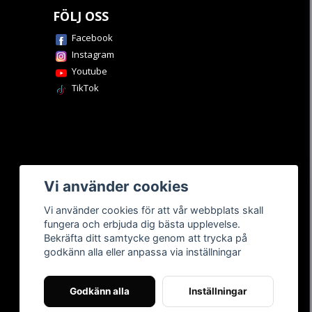
FÖLJ OSS
Facebook
Instagram
Youtube
TikTok
Vi använder cookies
Vi använder cookies för att vår webbplats skall
fungera och erbjuda dig bästa upplevelse.
Bekräfta ditt samtycke genom att trycka på
godkänn alla eller anpassa via inställningar
Godkänn alla
Inställningar