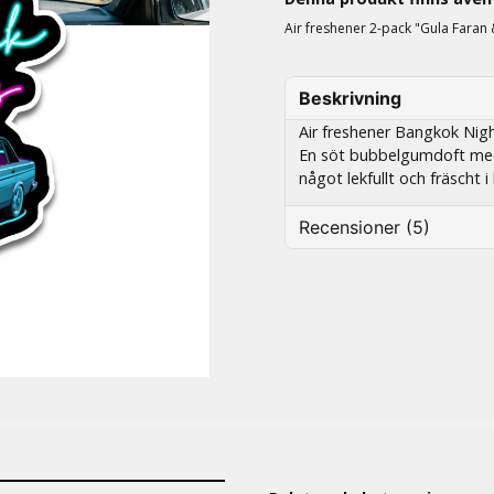
Air freshener 2-pack "Gula Faran
Beskrivning
Air freshener Bangkok Ni
En söt bubbelgumdoft med l
något lekfullt och fräscht i
Recensioner (5)
Peter
3 kuukautta sitten
Nenne
3 kuukautta sitten
Monika
7 kuukautta sitten
Jättefina och tomten gjorde 