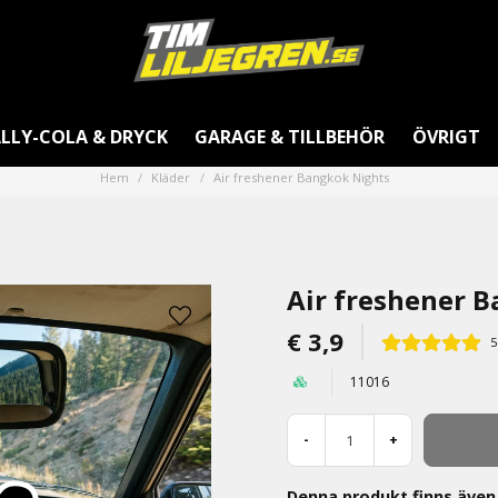
LLY-COLA & DRYCK
GARAGE & TILLBEHÖR
ÖVRIGT
Hem
Kläder
Air freshener Bangkok Nights
Air freshener 
€ 3,9
11016
-
+
Denna produkt finns även 