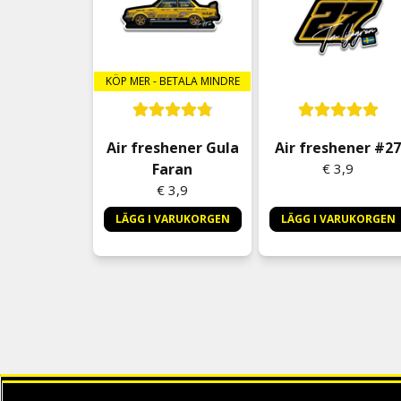
KÖP MER - BETALA MINDRE
Air freshener Gula
Air freshener #2
Faran
€ 3,9
€ 3,9
LÄGG I VARUKORGEN
LÄGG I VARUKORGEN