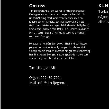
Om oss
KUN
Tim Liljegren AB är ett svenskt entreprenörsdrivet
Tveka 
företag som kombinerar motorsport, e-handel och
någon f
underhållning. Verksamheten startade med en
alltid 
rallybil och en kamera, och har idag vuxit till ett
starkt varumärke med egen
bilvårdsserie (Rally-Rent)
,
dryckesvarumärken som
Rally-Cola
,
kläder
,
maskiner
och
utrustning
som används av tusentals kunder
runt om i Sverige.
Företaget drivs från Sverige och Thailand och bygger
på genuin passion för rally, skapande och kvalitet.
Genom sociala medier, livesändningar och evenemang
har Tim skapat Sveriges mest engagerade motorsport-
community, med hundratusentals följare.
Tim Liljegren AB
Org.nr: 559480-7504
Mail: info@timliljegren.se