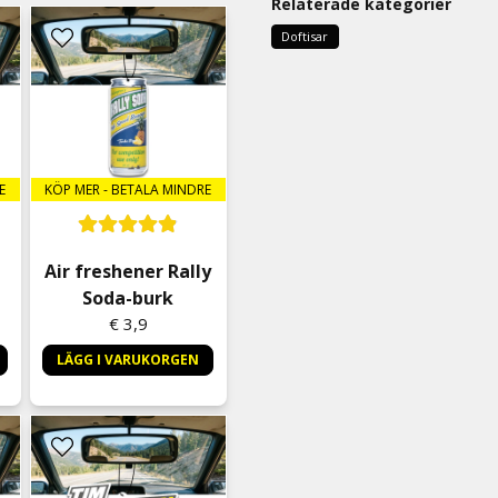
Relaterade kategorier
Veronica
7 kuukautta sitten
Doftisar
Luktar gott 🙏💛
Laban
7 kuukautta sitten
E
KÖP MER - BETALA MINDRE
Air freshener Rally
Soda-burk
€ 3,9
LÄGG I VARUKORGEN