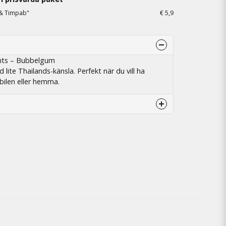
 & Timpab"
€ 5,9
ghts – Bubbelgum
ite Thailands-känsla. Perfekt när du vill ha
 bilen eller hemma.
mina rallykilla lyckliga