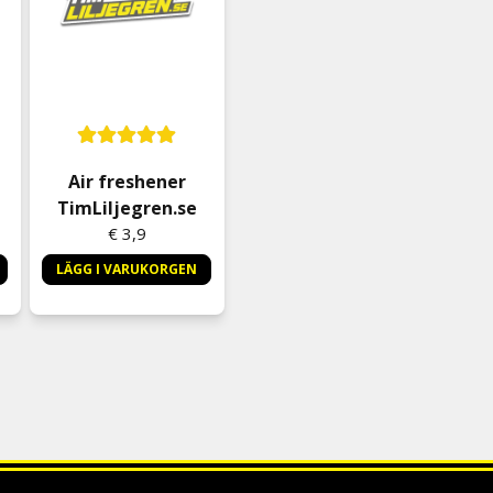
7
Air freshener
TimLiljegren.se
€ 3,9
LÄGG I VARUKORGEN