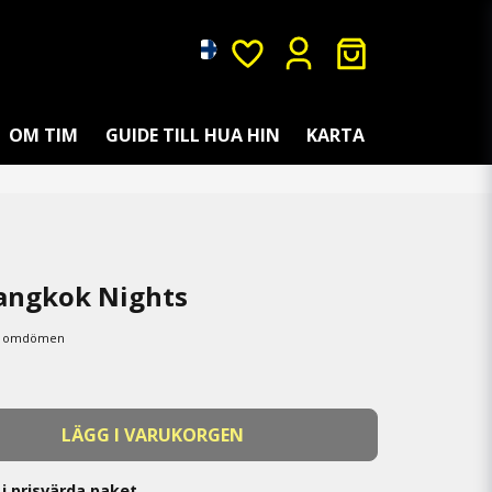
OM TIM
GUIDE TILL HUA HIN
KARTA
Bangkok Nights
5 omdömen
LÄGG I VARUKORGEN
i prisvärda paket