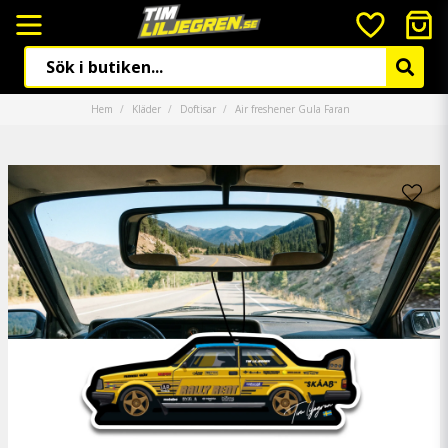
Hem
Kläder
Doftisar
Air freshener Gula Faran