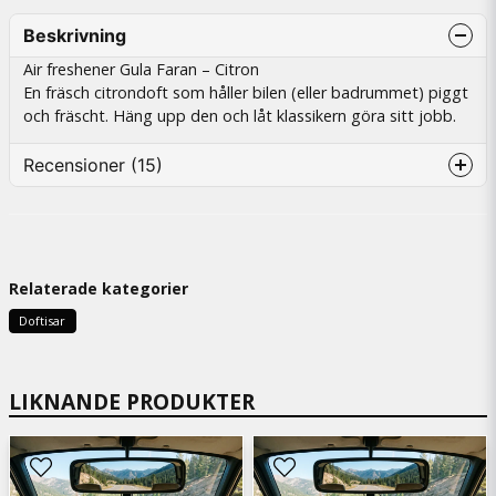
Beskrivning
Air freshener Gula Faran – Citron
En fräsch citrondoft som håller bilen (eller badrummet) piggt
och fräscht. Häng upp den och låt klassikern göra sitt jobb.
Recensioner (15)
Birgitta
1 viikko sitten
Luktar gott
Relaterade kategorier
Johnny
Doftisar
1 kuukausi sitten
William
LIKNANDE PRODUKTER
2 kuukautta sitten
Grym 😁
SANNA
3 kuukautta sitten