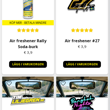
Emma
11 kuukautta sitten
Otroligt att doften sitter kvar länge och ett
plus är att doften inte luktar så starkt och
KÖP MER - BETALA MINDRE
intensivt!
Air freshener Rally
Air freshener #27
Soda-burk
€ 3,9
€ 3,9
LÄGG I VARUKORGEN
LÄGG I VARUKORGEN