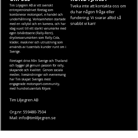
Tim Liljegren AB är ett svenskt
Tveka inte att kontakta oss om
entreprenörsdrivet företag som
du har någon fråga eller
kombinerar motorsport, e-handel och
fundering. Vi svarar alltid så
underhållning. Verksamheten startade
snabbt vi kan!
med en rallybil och en kamera, och har
idag vuxit till ett starkt varumärke med
egen
bilvårdsserie (Rally-Rent)
,
dryckesvarumärken som
Rally-Cola
,
kläder
,
maskiner
och
utrustning
som
används av tusentals kunder runt om i
Sverige.
Företaget drivs från Sverige och Thailand
och bygger på genuin passion för rally,
skapande och kvalitet. Genom sociala
medier, livesändningar och evenemang
har Tim skapat Sveriges mest
engagerade motorsport-community,
med hundratusentals följare.
Tim Liljegren AB
Org.nr: 559480-7504
Mail: info@timliljegren.se
LÄS MER
FÖLJ OSS