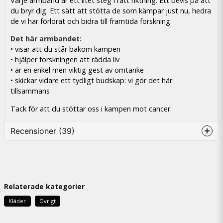
Varje armband är ett litet steg i rätt riktning. Ett bevis på att
du bryr dig. Ett sätt att stötta de som kämpar just nu, hedra
de vi har förlorat och bidra till framtida forskning.
Det här armbandet:
• visar att du står bakom kampen
• hjälper forskningen att rädda liv
• är en enkel men viktig gest av omtanke
• skickar vidare ett tydligt budskap: vi gör det här
tillsammans
Tack för att du stöttar oss i kampen mot cancer.
Recensioner (39)
Anonym
1 päivä sitten
Fint förutom att det var svårt att fatta hur man
Relaterade kategorier
skulle spänna in den
Kläder
Övrigt
magnus
2 päivää sitten