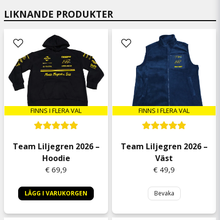
har cancer själv
LIKNANDE PRODUKTER
Sandra
2 päivää sitten
Tommy
3 päivää sitten
Toppenbra🤘
Anonym
2 viikkoa sitten
FINNS I FLERA VAL
FINNS I FLERA VAL
Anonym
2 viikkoa sitten
Team Liljegren 2026 –
Team Liljegren 2026 –
Per Christer Lage
Hoodie
Väst
3 viikkoa sitten
€ 69,9
€ 49,9
Per Thomas
1 kuukausi sitten
LÄGG I VARUKORGEN
Bevaka
Leif
1 kuukausi sitten