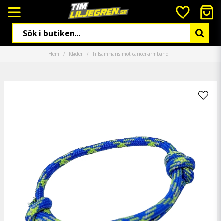
Hem
Kläder
Tillsammans mot cancer-armband