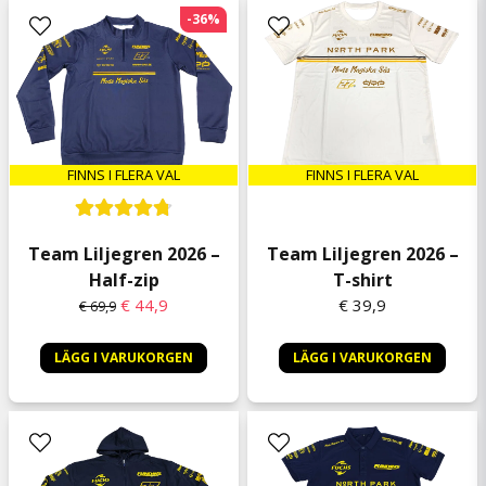
Trevligt att synliggöra att man bidragit till
-36%
Cancerfonden.
Sara
1 kuukausi sitten
FINNS I FLERA VAL
FINNS I FLERA VAL
Team Liljegren 2026 –
Team Liljegren 2026 –
Half-zip
T-shirt
€ 44,9
€ 39,9
€ 69,9
LÄGG I VARUKORGEN
LÄGG I VARUKORGEN