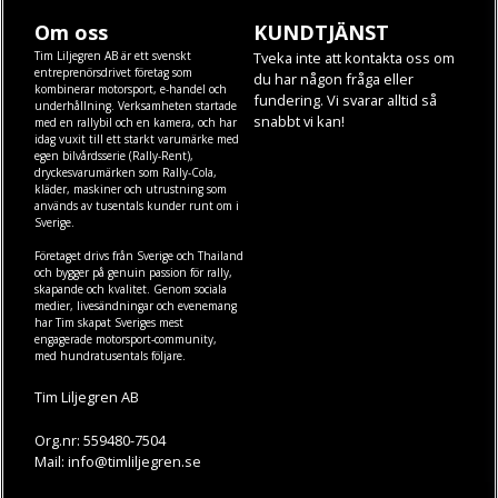
Om oss
KUNDTJÄNST
Tim Liljegren AB är ett svenskt
Tveka inte att kontakta oss om
entreprenörsdrivet företag som
du har någon fråga eller
kombinerar motorsport, e-handel och
fundering. Vi svarar alltid så
underhållning. Verksamheten startade
snabbt vi kan!
med en rallybil och en kamera, och har
idag vuxit till ett starkt varumärke med
egen
bilvårdsserie (Rally-Rent)
,
dryckesvarumärken som
Rally-Cola
,
kläder
,
maskiner
och
utrustning
som
används av tusentals kunder runt om i
Sverige.
Företaget drivs från Sverige och Thailand
och bygger på genuin passion för rally,
skapande och kvalitet. Genom sociala
medier, livesändningar och evenemang
har Tim skapat Sveriges mest
engagerade motorsport-community,
med hundratusentals följare.
Tim Liljegren AB
Org.nr: 559480-7504
Mail: info@timliljegren.se