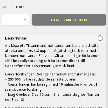
11012
LÄGG I VARUKORGEN
-
+
Beskrivning
Att köpa ett Tillsammans mot cancer-armband är ett sätt
att visa omtanke, stå upp för något viktigt och vara med i
kampen mot cancer. För varje sålt armband går
50 kronor
till Tims rallysatsning
och
50 kronor direkt till
Cancerfonden
. Tillsammans gör vi skillnad.
Cancerforskningen i Sverige har räddat enormt många liv.
–
235 000 liv
har räddats de senaste 50 åren
– Cancerfonden har bidragit med
16 miljarder kronor
till
svensk cancerforskning
– Idag överlever
7 av 10
som får en cancerdiagnos (förr var
det 3 av 10)