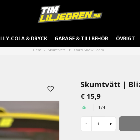
LLY-COLA & DRYCK
GARAGE & TILLBEHÖR
ÖVRIGT
Hem
Skumtvätt | Blizzard Snow Foam
Skumtvätt | Bl
€ 15,9
174
-
+