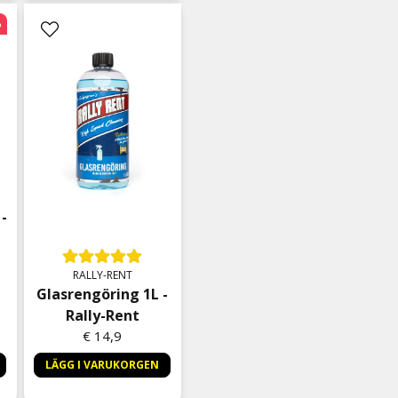
%
-
RALLY-RENT
Glasrengöring 1L -
Rally-Rent
€ 14,9
LÄGG I VARUKORGEN