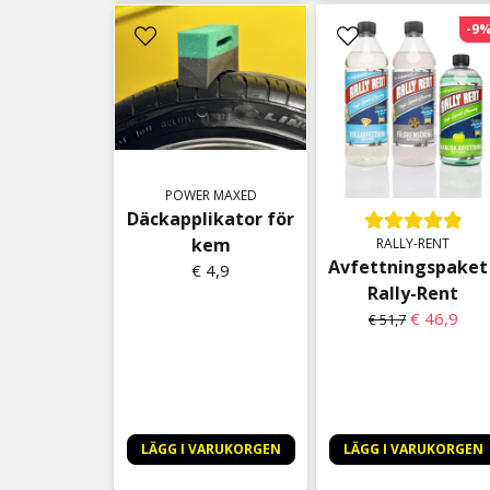
-9
POWER MAXED
Däckapplikator för
kem
RALLY-RENT
Avfettningspaket 
€ 4,9
Rally-Rent
€ 46,9
€ 51,7
LÄGG I VARUKORGEN
LÄGG I VARUKORGEN