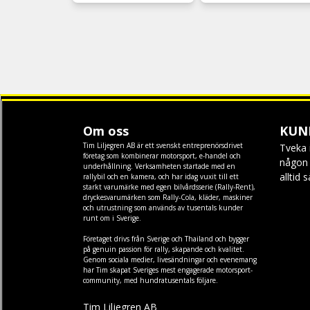
Om oss
KUN
Tim Liljegren AB är ett svenskt entreprenörsdrivet
Tveka 
företag som kombinerar motorsport, e-handel och
någon f
underhållning. Verksamheten startade med en
alltid 
rallybil och en kamera, och har idag vuxit till ett
starkt varumärke med egen
bilvårdsserie (Rally-Rent)
,
dryckesvarumärken som
Rally-Cola
,
kläder
,
maskiner
och
utrustning
som används av tusentals kunder
runt om i Sverige.
Företaget drivs från Sverige och Thailand och bygger
på genuin passion för rally, skapande och kvalitet.
Genom sociala medier, livesändningar och evenemang
har Tim skapat Sveriges mest engagerade motorsport-
community, med hundratusentals följare.
Tim Liljegren AB