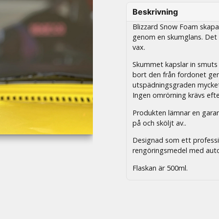
Beskrivning
Blizzard Snow Foam skapar
genom en skumglans. Det är
vax.
Skummet kapslar in smuts o
bort den från fordonet ge
utspädningsgraden mycket 
Ingen omrörning krävs efte
Produkten lämnar en garante
på och sköljt av..
Designad som ett professio
rengöringsmedel med auto
Flaskan är 500ml.