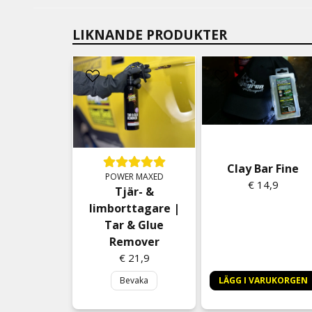
LIKNANDE PRODUKTER
Clay Bar Fine
POWER MAXED
€ 14,9
Tjär- &
limborttagare |
Tar & Glue
Remover
€ 21,9
Bevaka
LÄGG I VARUKORGEN