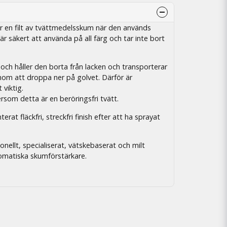
 en filt av tvättmedelsskum när den används
 säkert att använda på all färg och tar inte bort
ch håller den borta från lacken och transporterar
nom att droppa ner på golvet. Därför är
viktig.
rsom detta är en beröringsfri tvätt.
rat fläckfri, streckfri finish efter att ha sprayat
nellt, specialiserat, vätskebaserat och milt
matiska skumförstärkare.