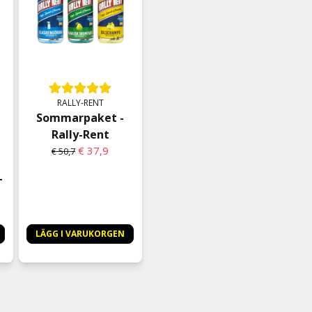
RALLY-RENT
Sommarpaket -
Rally-Rent
€ 37,9
€ 50,7
-
LÄGG I VARUKORGEN