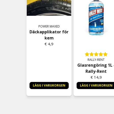
POWER MAXED
Däckapplikator för
kem
€ 4,9
RALLY-RENT
Glasrengöring 1L 
Rally-Rent
€ 14,9
LÄGG I VARUKORGEN
LÄGG I VARUKORGEN