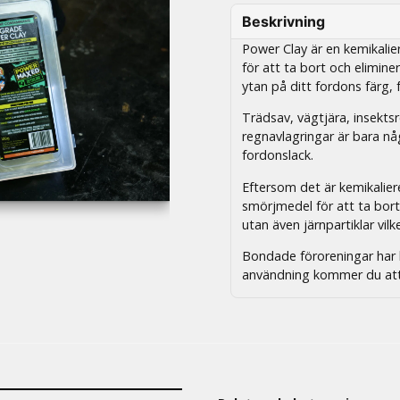
Beskrivning
Power Clay är en kemikalier
för att ta bort och elimine
ytan på ditt fordons färg, 
Trädsav, vägtjära, insekts
regnavlagringar är bara nå
fordonslack.
Eftersom det är kemikalie
smörjmedel för att ta bort
utan även järnpartiklar vilk
Bondade föroreningar har h
användning kommer du att 