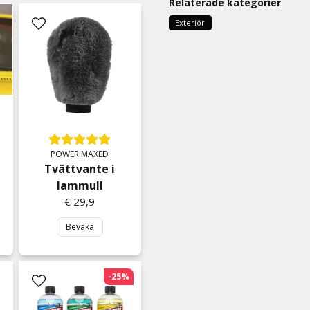
Relaterade kategorier
Exteriör
POWER MAXED
Tvättvante i
lammull
€ 29,9
Bevaka
-25%