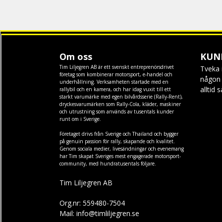
Om oss
KUN
Tim Liljegren AB är ett svenskt entreprenörsdrivet
Tveka 
företag som kombinerar motorsport, e-handel och
någon f
underhållning. Verksamheten startade med en
alltid 
rallybil och en kamera, och har idag vuxit till ett
starkt varumärke med egen
bilvårdsserie (Rally-Rent)
,
dryckesvarumärken som
Rally-Cola
,
kläder
,
maskiner
och
utrustning
som används av tusentals kunder
runt om i Sverige.
Företaget drivs från Sverige och Thailand och bygger
på genuin passion för rally, skapande och kvalitet.
Genom sociala medier, livesändningar och evenemang
har Tim skapat Sveriges mest engagerade motorsport-
community, med hundratusentals följare.
Tim Liljegren AB
Org.nr: 559480-7504
Mail: info@timliljegren.se