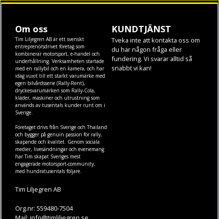
Om oss
KUNDTJÄNST
Tim Liljegren AB är ett svenskt
Tveka inte att kontakta oss om
entreprenörsdrivet företag som
du har någon fråga eller
kombinerar motorsport, e-handel och
fundering. Vi svarar alltid så
underhållning. Verksamheten startade
snabbt vi kan!
med en rallybil och en kamera, och har
idag vuxit till ett starkt varumärke med
egen
bilvårdsserie (Rally-Rent)
,
dryckesvarumärken som
Rally-Cola
,
kläder
,
maskiner
och
utrustning
som
används av tusentals kunder runt om i
Sverige.
Företaget drivs från Sverige och Thailand
och bygger på genuin passion för rally,
skapande och kvalitet. Genom sociala
medier, livesändningar och evenemang
har Tim skapat Sveriges mest
engagerade motorsport-community,
med hundratusentals följare.
Tim Liljegren AB
Org.nr: 559480-7504
Mail: info@timliljegren.se