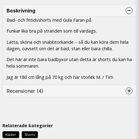
Beskrivning
Bad- och fritidsshorts med Gula Faran på.
Funkar lika bra på stranden som till vardags.
Lätta, sköna och snabbtorkande – så du kan köra dem hela
dagen, oavsett om det är bad, stan eller bara chilla.
Det här är inte bara badbyxor utan detta är shorts du kan ha
hela sommaren.
Jag är 180 cm lång på 70 kg och har storlek M. / Tim
Recensioner (4)
Anonym
3 päivää sitten
Relaterade kategorier
Erik
2 kuukautta sitten
Kläder
Shorts
Helt ok! Något för stora bilar i trycket men