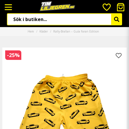
Hem
Kläder
Rally-Brallan – Gula Faran Edition
-
25
%