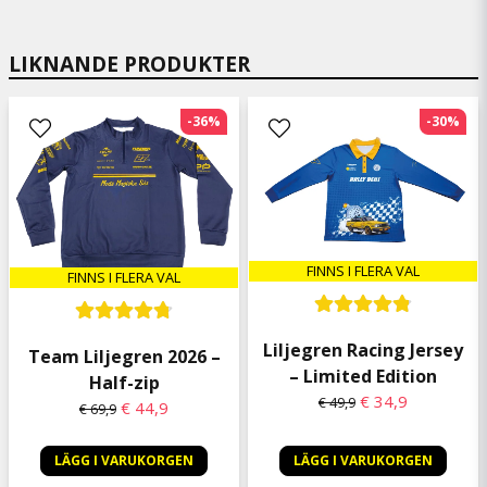
stämmer med fotot. Kvalitén hög och storleken
bra.
LIKNANDE PRODUKTER
William
2 kuukautta sitten
-36%
-30%
Snyggaste badbrallorna 😁
Gerhard
2 kuukautta sitten
Allt i sin ordning, Bra.
FINNS I FLERA VAL
FINNS I FLERA VAL
Liljegren Racing Jersey
Team Liljegren 2026 –
– Limited Edition
Half-zip
€ 34,9
€ 49,9
€ 44,9
€ 69,9
LÄGG I VARUKORGEN
LÄGG I VARUKORGEN