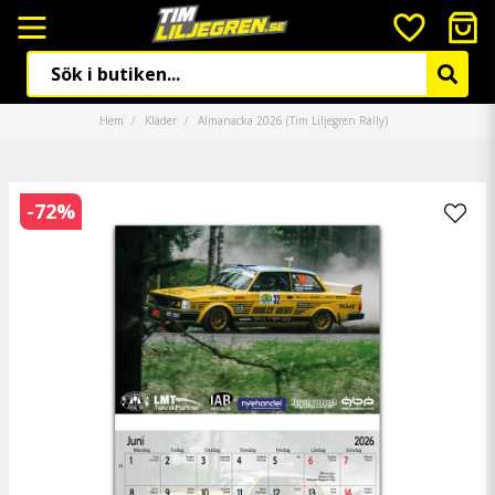
Hem
Kläder
Almanacka 2026 (Tim Liljegren Rally)
-
72
%