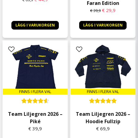
Faran Edition
€ 29,9
€ 39,9
Anders Ola
7 kuukautta sitten
En fin Almanacka om man är Rallyintreserad
LÄGG I VARUKORGEN
LÄGG I VARUKORGEN
Dennis
7 kuukautta sitten
Mycket bra och lätt att förstå
FINNS I FLERA VAL
FINNS I FLERA VAL
Team Liljegren 2026 –
Team Liljegren 2026 –
Piké
Hoodie Fullzip
€ 39,9
€ 69,9