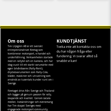
Om oss
KUNDTJÄNST
Tim Liljegren AB är ett svenskt
Tveka inte att kontakta oss om
entreprenörsdrivet företag som
du har någon fråga eller
kombinerar motorsport, e-handel och
fundering. Vi svarar alltid så
underhållning. Verksamheten startade
snabbt vi kan!
med en rallybil och en kamera, och har
idag vuxit till ett starkt varumärke med
egen
bilvårdsserie (Rally-Rent)
,
dryckesvarumärken som
Rally-Cola
,
kläder
,
maskiner
och
utrustning
som
används av tusentals kunder runt om i
Sverige.
Företaget drivs från Sverige och Thailand
och bygger på genuin passion för rally,
skapande och kvalitet. Genom sociala
medier, livesändningar och evenemang
har Tim skapat Sveriges mest
engagerade motorsport-community,