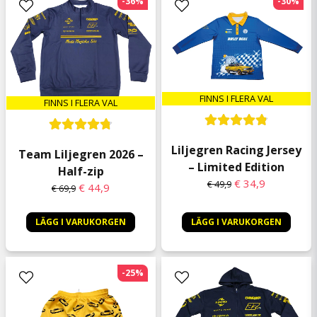
-36%
-30%
för att stötta Tim!
Gerhard
2 kuukautta sitten
Allt i sin ordning, Bra.
Andreas
FINNS I FLERA VAL
FINNS I FLERA VAL
3 kuukautta sitten
Så jäkla snygg älskar denna tsirt
Liljegren Racing Jersey
Team Liljegren 2026 –
– Limited Edition
Half-zip
€ 34,9
€ 49,9
€ 44,9
€ 69,9
LÄGG I VARUKORGEN
LÄGG I VARUKORGEN
-25%