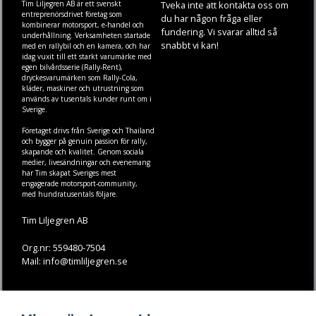
Tim Liljegren AB är ett svenskt
Tveka inte att kontakta oss om
entreprenörsdrivet företag som
du har någon fråga eller
kombinerar motorsport, e-handel och
fundering. Vi svarar alltid så
underhållning. Verksamheten startade
snabbt vi kan!
med en rallybil och en kamera, och har
idag vuxit till ett starkt varumärke med
egen
bilvårdsserie (Rally-Rent)
,
dryckesvarumärken som
Rally-Cola
,
kläder
,
maskiner
och
utrustning
som
används av tusentals kunder runt om i
Sverige.
Företaget drivs från Sverige och Thailand
och bygger på genuin passion för rally,
skapande och kvalitet. Genom sociala
medier, livesändningar och evenemang
har Tim skapat Sveriges mest
engagerade motorsport-community,
med hundratusentals följare.
Tim Liljegren AB
Org.nr: 559480-7504
Mail: info@timliljegren.se
LÄS MER
FÖLJ OSS