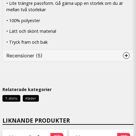
• Lite trängre passform. Gå gärna upp en storlek om du är
mellan två storlekar
• 100% polyester
• Lätt och skönt material
• Tryck fram och bak
Recensioner (5)
Emelie
4 päivää sitten
Relaterade kategorier
JIMMY
5 päivää sitten
T-shirts
Kläder
Nöjd kund😁
Peter
LIKNANDE PRODUKTER
2 kuukautta sitten
Mycket bra passform som vanligt! Materialet
har hög kvalitet! Kan bäras med stolthet! Allt