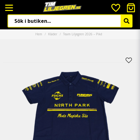
Hem
Kläder
Team Liljegren 2026 – Piké