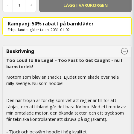
LÄGG I VARUKORGEN
-
+
Kampanj: 50% rabatt på barnkläder
Erbjudandet gäller t.o.m. 2031-01-02
Beskrivning
Too Loud to Be Legal – Too Fast to Get Caught - nu I
barnstorlek!
Motorn som blev en snackis. Ljudet som ekade över hela
rally-Sverige. Nu som hoodie!
Den här tröjan är för dig som vet att regler är till för att
tänjas, och att ibland går det bara för bra. Med ett motiv av
min omtalade motor, den ökända texten och ett tryck som
får tekniska kontrollanter att skruva på sig (skämt).
- Tjock och bekväm hoodie i hög kvalitet