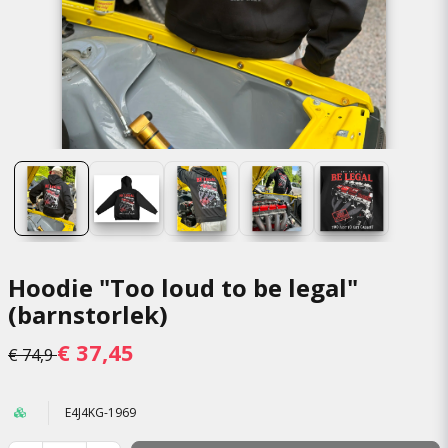
Hoodie "Too loud to be legal"
(barnstorlek)
€ 37,45
€ 74,9
E4J4KG-1969