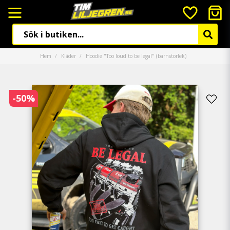
Hem
Kläder
Hoodie "Too loud to be legal" (barnstorlek)
-
50
%