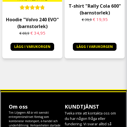
T-shirt "Rally Cola 600"
(barnstorlek)
€ 19,95
Hoodie "Volvo 240 EVO"
€ 39,9
(barnstorlek)
€ 34,95
€ 69,9
LÄGG I VARUKORGEN
LÄGG I VARUKORGEN
Om oss
KUNDTJÄNST
Tim Liljegren AB är ett svenskt
Tveka inte att kontakta oss om
entreprenörsdrivet företag som
du har någon fråga eller
kombinerar motorsport, e-handel och
fundering. Vi svarar alltid så
underhållning. Verksamheten startade