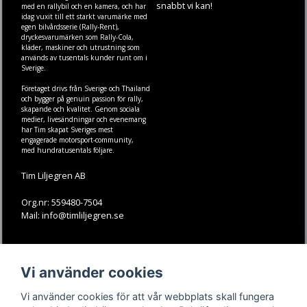
snabbt vi kan!
med en rallybil och en kamera, och har
idag vuxit till ett starkt varumärke med
egen
bilvårdsserie (Rally-Rent)
,
dryckesvarumärken som
Rally-Cola
,
kläder
,
maskiner
och
utrustning
som
används av tusentals kunder runt om i
Sverige.
Företaget drivs från Sverige och Thailand
och bygger på genuin passion för rally,
skapande och kvalitet. Genom sociala
medier, livesändningar och evenemang
har Tim skapat Sveriges mest
engagerade motorsport-community,
med hundratusentals följare.
Tim Liljegren AB
Org.nr: 559480-7504
Mail: info@timliljegren.se
LÄS MER
FÖLJ OSS
Vi använder cookies
Facebook
Köpvillkor
Kontakt
Instagram
Vi använder cookies för att vår webbplats skall fungera
Youtube-videos